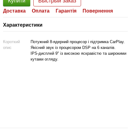
Купити
Быстрый заказ
Доставка
Оплата
Гарантія
Повернення
Характеристики
Короткий
Потужний 8-ядерний процесор і підтримка CarPlay.
опис
Якісний звук із процесором DSP на 6 каналів.
IPS-дисплей 9" із високою яскравістю та широкими
кутами огляду.