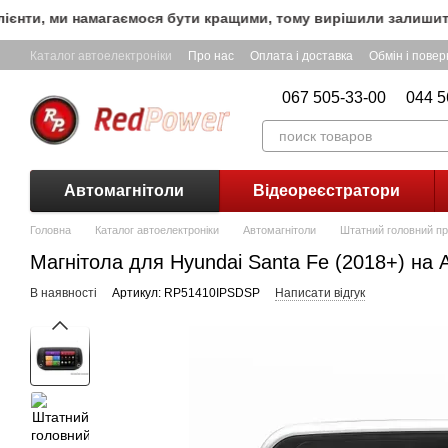
Перейти до основного контенту
нти, ми намагаємося бути кращими, тому вирішили залишити Б
Каталог автоелектроніки
Про нас
Оплата і доставка
Обмін і пове
067 505-33-00
044 5
Автомагнітоли
Відеореєстратори
Головна
Каталог автоелектроніки
Автомагнітоли
Штатний головний пр
Магнітола для Hyundai Santa Fe (2018+) на
В наявності
Артикул: RP51410IPSDSP
Написати відгук