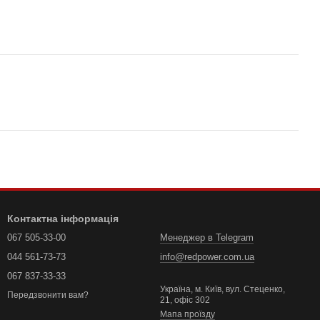
Контактна інформація
067 505-33-00
Менеджер в Telegram
044 561-73-73
info@redpower.com.ua
067 837-33-33
Україна, м. Київ, вул. Стеценко,
Передзвонити вам?
21, офіс 302
Мапа проїзду