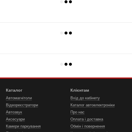
Каталог
Клієнтам
Автомагнітоли
Вхід до кабінету
Відеореєстратори
Каталог автоелектроніки
Автозвук
Про нас
Аксесуари
Оплата і доставка
Камери паркування
Обмін і повернення