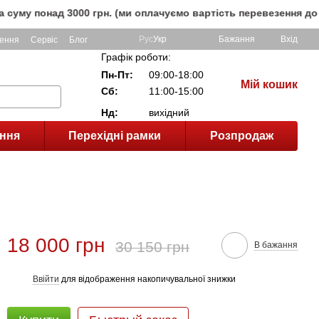
над 3000 грн. (ми оплачуємо вартість перевезення до клієнт
Рус
Укр
Бажання
Вхід
ення
Сервіс
Блог
Графік роботи:
Пн-Пт:
09:00-18:00
Мій кошик
Сб:
11:00-15:00
Нд:
вихідний
ння
Перехідні рамки
Розпродаж
18 000 грн
30 150 грн
В бажання
Ввійти
для відображення накопичувальної знижки
%