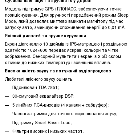
Сучасна навігація та зручність у дорозі
Модель підтримує GPS і ГЛОНАСС, забезпечуючи точне
позиціонування. Для зручності передбачений режим Sleep
Mode, який дозволяє миттєво вмикати магнітолу під час
запуску авто, зменшуючи споживання енергії до 0,01 mA.
Якісний дисплей та зручне керування
Екран діагоналлю 10 дюймів із IPS-матрицею і роздільною
здатністю 1024×600 передає яскраві кольори та чітке
зображення. Сенсорний мультитач-екран із 2.5D склом
стійкий до низьких температур і зовнішніх впливів.
Висока якість звуку та потужний аудіопроцесор
Любителі якісного звуку оцінять:
Підсилювач TDA 7851;
30-смуговий еквалайзер DSP;
5 лінійних RCA-виходів (4 канали + сабвуфер);
Часові затримки для точного вирівнювання звуку;
Підтримку Smart Bass і Loud;
Фільтри високих і низьких частот.