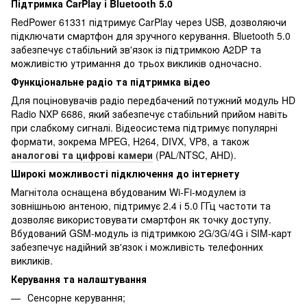
Підтримка CarPlay і Bluetooth 5.0
RedPower 61331 підтримує CarPlay через USB, дозволяючи
підключати смартфон для зручного керування. Bluetooth 5.0
забезпечує стабільний зв'язок із підтримкою A2DP та
можливістю утримання до трьох викликів одночасно.
Функціональне радіо та підтримка відео
Для поціновувачів радіо передбачений потужний модуль HD
Radio NXP 6686, який забезпечує стабільний прийом навіть
при слабкому сигналі. Відеосистема підтримує популярні
формати, зокрема MPEG, H264, DIVX, VP8, а також
аналогові та цифрові камери
(PAL/NTSC, AHD).
Широкі можливості підключення до інтернету
Магнітола оснащена вбудованим Wi-Fi-модулем із
зовнішньою антеною, підтримує 2.4 і 5.0 ГГц частоти та
дозволяє використовувати смартфон як точку доступу.
Вбудований GSM-модуль із підтримкою 2G/3G/4G і SIM-карт
забезпечує надійний зв'язок і можливість телефонних
викликів.
Керування та налаштування
Сенсорне керування;