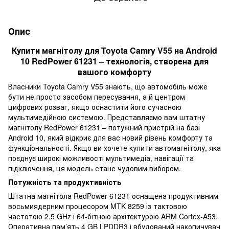
Опис
Купити магнітолу для Toyota Camry V55 на Android
10 RedPower 61231 – технологія, створена для
вашого комфорту
Власники Toyota Camry V55 знають, що автомобіль може
бути не просто засобом пересування, а й центром
цифрових розваг, якщо оснастити його сучасною
мультимедійною системою. Представляємо вам штатну
магнітолу RedPower 61231 – потужний пристрій на базі
Android 10, який відкриє для вас новий рівень комфорту та
функціональності. Якщо ви хочете купити автомагнітолу, яка
поєднує широкі можливості мультимедіа, навігації та
підключення, ця модель стане чудовим вибором.
Потужність та продуктивність
Штатна магнітола RedPower 61231 оснащена продуктивним
восьмиядерним процесором MTK 8259 із тактовою
частотою 2.5 GHz і 64-бітною архітектурою ARM Cortex-A53.
Оперативна пам’ять 4 GB LPDDR3 і вбудований накопичувач