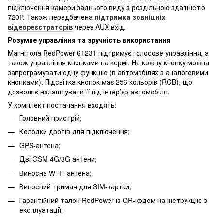
підключення камери заднього виду з роздільною здатністю
720P. Також передбачена
підтримка зовнішніх
відеореєстраторів
через AUX-вхід.
Розумне управління та зручність використання
Магнітола RedPower 61231 підтримує голосове управління, а
також управління кнопками на кермі. На кожну кнопку можна
запрограмувати одну функцію (в автомобілях з аналоговими
кнопками). Підсвітка кнопок має 256 кольорів (RGB), що
дозволяє налаштувати її під інтер’єр автомобіля.
У комплект постачання входять:
Головний пристрій;
Колодки дротів для підключення;
GPS-антена;
Дві GSM 4G/3G антени;
Виносна Wi-Fi антена;
Виносний тримач для SIM-картки;
Гарантійний талон RedPower із QR-кодом на інструкцію з
експлуатації;