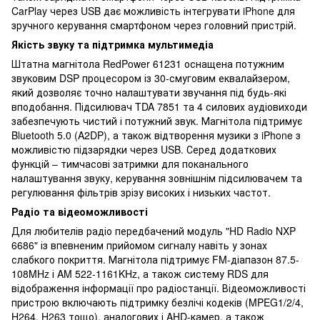
CarPlay через USB дає можливість інтегрувати iPhone для
зручного керування смартфоном через головний пристрій.
Якість звуку та підтримка мультимедіа
Штатна магнітола RedPower 61231 оснащена потужним
звуковим DSP процесором із 30-смуговим еквалайзером,
який дозволяє точно налаштувати звучання під будь-які
вподобання. Підсилювач TDA 7851 та 4 силових аудіовиходи
забезпечують чистий і потужний звук. Магнітола підтримує
Bluetooth 5.0 (A2DP), а також відтворення музики з iPhone з
можливістю підзарядки через USB. Серед додаткових
функцій – тимчасові затримки для поканального
налаштування звуку, керування зовнішнім підсилювачем та
регулювання фільтрів зрізу високих і низьких частот.
Радіо та відеоможливості
Для любителів радіо передбачений модуль "HD Radio NXP
6686" із впевненим прийомом сигналу навіть у зонах
слабкого покриття. Магнітола підтримує FM-діапазон 87.5-
108MHz і AM 522-1161KHz, а також систему RDS для
відображення інформації про радіостанції. Відеоможливості
пристрою включають підтримку безлічі кодеків (MPEG1/2/4,
H264, H263 тощо), аналогових і AHD-камер, а також