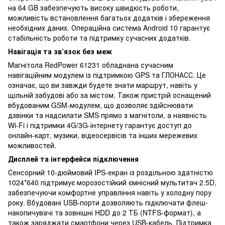
на 64 GB забезпечують високу швидкість роботи,
можливість встановлення багатьох додатків і збереження
необхідних даних. Операційна система Android 10 гарантує
стабільність роботи та підтримку сучасних додатків.
Навігація та зв’язок без меж
Магнітола RedPower 61231 обладнана сучасним
навігаційним модулем із підтримкою GPS та ГЛОНАСС. Це
означає, що ви завжди будете знати маршрут, навіть у
щільній забудові або за містом. Також пристрій оснащений
вбудованим GSM-модулем, що дозволяє здійснювати
дзвінки та надсилати SMS прямо з магнітоли, а наявність
Wi-Fi і підтримки 4G/3G-інтернету гарантує доступ до
онлайн-карт, музики, відеосервісів та інших мережевих
можливостей.
Дисплей та інтерфейси підключення
Сенсорний 10-дюймовий IPS-екран із роздільною здатністю
1024*640 підтримує морозостійкий ємнісний мультитач 2.5D,
забезпечуючи комфортне управління навіть у холодну пору
року. Вбудовані USB-порти дозволяють підключати флеш-
накопичувачі та зовнішні HDD до 2 ТБ (NTFS-формат), а
також заряджати смартфони через USB-кабель. Підтримка