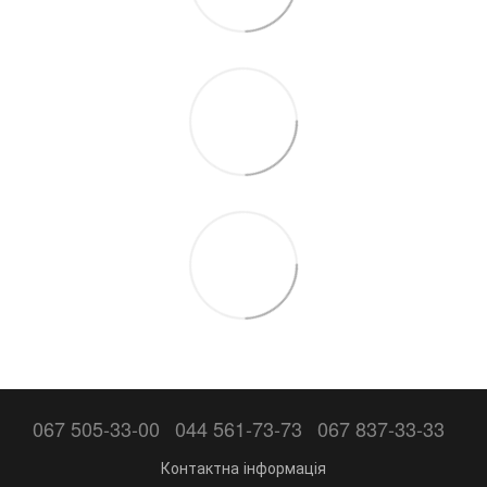
067 505-33-00
044 561-73-73
067 837-33-33
Контактна інформація