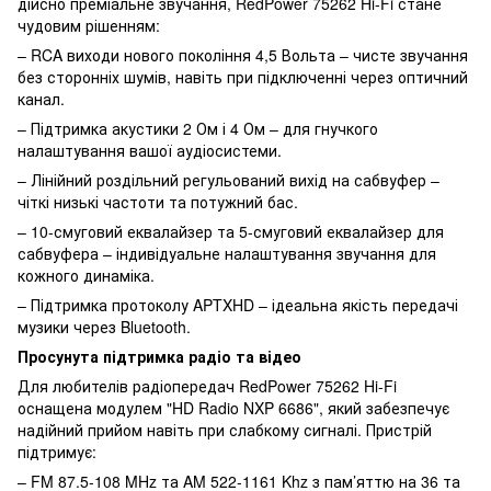
дійсно преміальне звучання, RedPower 75262 Hi-Fi стане
чудовим рішенням:
– RCA виходи нового покоління 4,5 Вольта – чисте звучання
без сторонніх шумів, навіть при підключенні через оптичний
канал.
– Підтримка акустики 2 Ом і 4 Ом – для гнучкого
налаштування вашої аудіосистеми.
– Лінійний роздільний регульований вихід на сабвуфер –
чіткі низькі частоти та потужний бас.
– 10-смуговий еквалайзер та 5-смуговий еквалайзер для
сабвуфера – індивідуальне налаштування звучання для
кожного динаміка.
– Підтримка протоколу APTXHD – ідеальна якість передачі
музики через Bluetooth.
Просунута підтримка радіо та відео
Для любителів радіопередач RedPower 75262 Hi-Fi
оснащена модулем "HD Radio NXP 6686", який забезпечує
надійний прийом навіть при слабкому сигналі. Пристрій
підтримує:
– FM 87.5-108 MHz та AM 522-1161 Khz з пам’яттю на 36 та