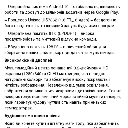
– Операційна система Android 10 – стабільність, швидкість
роботи та доступ до мільйонів додатків через Google Play.
– Процесор Unisoc UIS7862 (1.8 ГГц, 8 ядер) – бездоганна
багатозадачність та швидкий запуск будь-яких програм.
– Оперативна пам’ять 6 Гб (LPDDR4) – висока
продуктивність та миттєвий відгук на команди.
– Вбудована пам’ять 128 Гб – величезний обсяг для
зберігання ваших файлів, карт, додатків та мультимедіа.
Високоякісний дисплей
Мультимедійний центр оснащений 9.2-дюймовим HD
екраном (1280x640) з QLED матрицею, яка передає
натуральні кольори та забезпечує високу яскравість і
чіткість зображення. Незалежно від умов освітлення,
зображення залишається яскравим і деталізованим. Також
використовується ємнісний морозостійкий мультитачскрін,
який гарантує чудову чутливість навіть при низьких
температурах.
Аудіосистема нового рівня
Якщо ви хочете купити штатну магнітолу, яка забезпечить