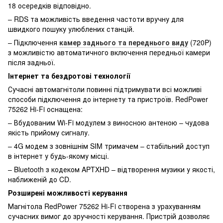
18 осередків відповідно.
– RDS та можливість введення частоти вручну для
швидкого пошуку улюблених станцій.
– Підключення
камер заднього та переднього виду
(720P)
з можливістю автоматичного включення передньої камери
після задньої.
Інтернет та бездротові технології
Сучасні автомагнітоли повинні підтримувати всі можливі
способи підключення до інтернету та пристроїв. RedPower
75262 Hi-Fi оснащена:
– Вбудованим Wi-Fi модулем з виносною антеною – чудова
якість прийому сигналу.
– 4G модем з зовнішнім SIM тримачем – стабільний доступ
в інтернет у будь-якому місці.
– Bluetooth з кодеком APTXHD – відтворення музики у якості,
наближеній до CD.
Розширені можливості керування
Магнітола RedPower 75262 Hi-Fi створена з урахуванням
сучасних вимог до зручності керування. Пристрій дозволяє