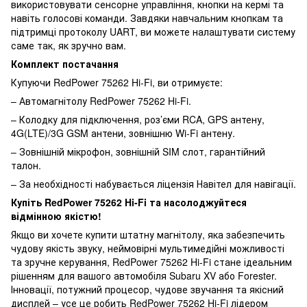
використовувати сенсорне управління, кнопки на кермі та
навіть голосові команди. Завдяки навчальним кнопкам та
підтримці протоколу UART, ви можете налаштувати систему
саме так, як зручно вам.
Комплект постачання
Купуючи RedPower 75262 Hi-Fi, ви отримуєте:
– Автомагнітолу RedPower 75262 Hi-Fi.
– Колодку для підключення, роз’єми RCA, GPS антену,
4G(LTE)/3G GSM антени, зовнішню Wi-Fi антену.
– Зовнішній мікрофон, зовнішній SIM слот, гарантійний
талон.
– За необхідності набувається ліцензія Навітел для навігації.
Купіть RedPower 75262 Hi-Fi та насолоджуйтеся
відмінною якістю!
Якщо ви хочете купити штатну магнітолу, яка забезпечить
чудову якість звуку, неймовірні мультимедійні можливості
та зручне керування, RedPower 75262 Hi-Fi стане ідеальним
рішенням для вашого автомобіля Subaru XV або Forester.
Інновації, потужний процесор, чудове звучання та якісний
дисплей – усе це робить RedPower 75262 Hi-Fi лідером