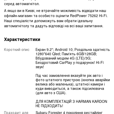
серед автомагнітол.
А якщо ви в Києві, не втрачайте можливість відвідати наш
офлайн-магазин та особисто оцінити RedPower 75262 Hi-Fi.
Наші спеціалісти допоможуть вам обрати ідеальну
автомагнітолу та дадуть відповіді на всі ваші запитання.
Характеристики
Короткий опис
Екран 9.2"; Android 10; Роздільна здатність
1280*640 Qled; Пам'ять 6GB/128GB;
Вбудований модем 4G (LTE)/3G;
Бездротовий CarPlay у подарунок! Hi-Fi
звук!
Під час замовлення вказуйте рік авто і
фото штатного пристрою (кнопка аварійки
велика або маленька), штатної камери і
куди виводиться, а також підсилювача
(для авто з США).
ДЛЯ КОМПЛЕКТАЦІЙ З HARMAN KARDON
НЕ ПІДХОДИТЬ!
Подходит для
Subaru Forester 4 покоління рестайлінг