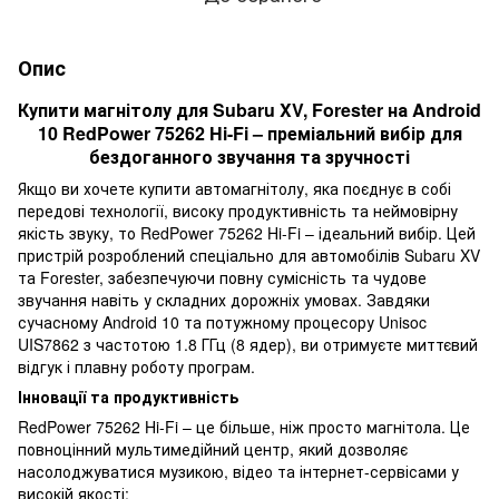
Опис
Купити магнітолу для Subaru XV, Forester на Android
10 RedPower 75262 Hi-Fi – преміальний вибір для
бездоганного звучання та зручності
Якщо ви хочете купити автомагнітолу, яка поєднує в собі
передові технології, високу продуктивність та неймовірну
якість звуку, то RedPower 75262 Hi-Fi – ідеальний вибір. Цей
пристрій розроблений спеціально для автомобілів Subaru XV
та Forester, забезпечуючи повну сумісність та чудове
звучання навіть у складних дорожніх умовах. Завдяки
сучасному Android 10 та потужному процесору Unisoc
UIS7862 з частотою 1.8 ГГц (8 ядер), ви отримуєте миттєвий
відгук і плавну роботу програм.
Інновації та продуктивність
RedPower 75262 Hi-Fi – це більше, ніж просто магнітола. Це
повноцінний мультимедійний центр, який дозволяє
насолоджуватися музикою, відео та інтернет-сервісами у
високій якості: