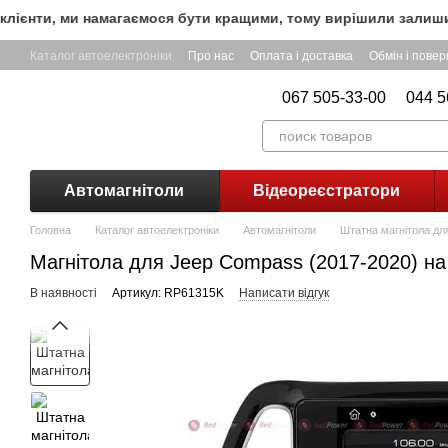
Перейти до основного контенту
єнти, ми намагаємося бути кращими, тому вирішили залишити 
Каталог автоелектроніки
Про нас
Оплата і доставка
Обмін і пове
067 505-33-00
044 5
Автомагнітоли
Відеореєстратори
Головна
Каталог автоелектроніки
Автомагнітоли
Штатна магнітола дл
Магнітола для Jeep Compass (2017-2020) на
В наявності
Артикул: RP61315K
Написати відгук