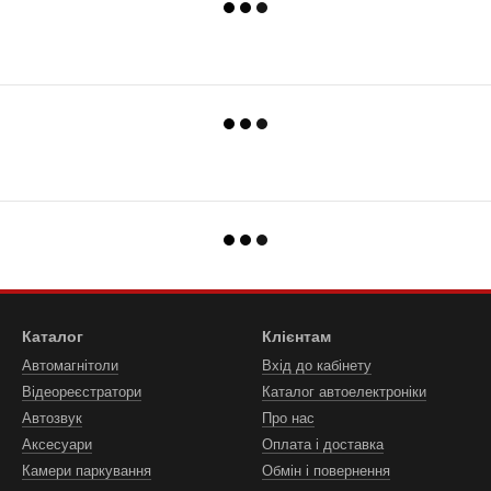
Каталог
Клієнтам
Автомагнітоли
Вхід до кабінету
Відеореєстратори
Каталог автоелектроніки
Автозвук
Про нас
Аксесуари
Оплата і доставка
Камери паркування
Обмін і повернення