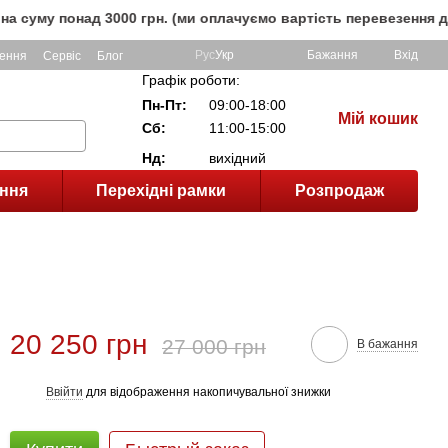
онад 3000 грн. (ми оплачуємо вартість перевезення до клієн
Рус
Укр
Бажання
Вхід
ення
Сервіс
Блог
Графік роботи:
Пн-Пт:
09:00-18:00
Мій кошик
Сб:
11:00-15:00
Нд:
вихідний
ння
Перехідні рамки
Розпродаж
20 250 грн
27 000 грн
В бажання
Ввійти
для відображення накопичувальної знижки
%