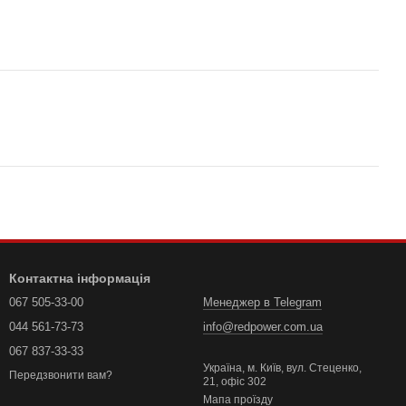
Контактна інформація
067 505-33-00
Менеджер в Telegram
044 561-73-73
info@redpower.com.ua
067 837-33-33
Україна, м. Київ, вул. Стеценко,
Передзвонити вам?
21, офіс 302
Мапа проїзду