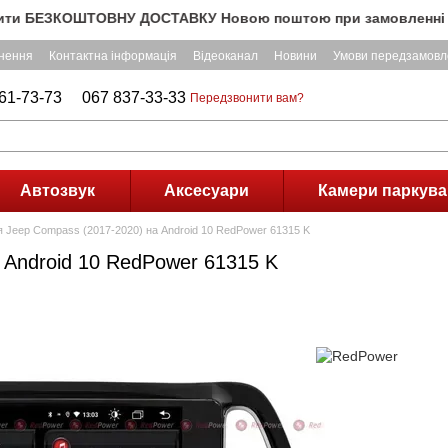
БЕЗКОШТОВНУ ДОСТАВКУ Новою поштою при замовленні на суму п
рнення
Контактна інформація
Відеоканал
Новини
Умови передзамовл
61-73-73
067 837-33-33
Передзвонити вам?
Автозвук
Аксесуари
Камери паркува
я Jeep Compass (2017-2020) на Android 10 RedPower 61315 K
 Android 10 RedPower 61315 K