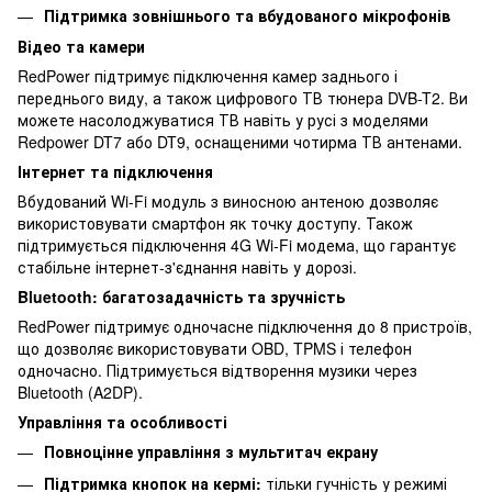
Підтримка зовнішнього та вбудованого мікрофонів
Відео та камери
RedPower підтримує підключення камер заднього і
переднього виду, а також цифрового ТВ тюнера DVB-T2. Ви
можете насолоджуватися ТВ навіть у русі з моделями
Redpower DT7 або DT9, оснащеними чотирма ТВ антенами.
Інтернет та підключення
Вбудований Wi-Fi модуль з виносною антеною дозволяє
використовувати смартфон як точку доступу. Також
підтримується підключення 4G Wi-Fi модема, що гарантує
стабільне інтернет-з'єднання навіть у дорозі.
Bluetooth: багатозадачність та зручність
RedPower підтримує одночасне підключення до 8 пристроїв,
що дозволяє використовувати OBD, TPMS і телефон
одночасно. Підтримується відтворення музики через
Bluetooth (A2DP).
Управління та особливості
Повноцінне управління з мультитач екрану
Підтримка кнопок на кермі:
тільки гучність у режимі