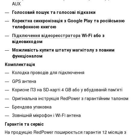
AUX
Голосовий пошук та голосові підказки
Коректна синхронізація з Google Play та російською
телефонною книгою
Підключення відеореєстратора
Wi-Fi або з
відеовиходом
Можливість купити штатну магнітолу з повним
функціоналом
Комплектація
Колодка проводів для підключення
GPS антена
Корисне ПЗ на SD-карті 4 GB або у вбудованій пам'яті
Оригінальна інструкція RedPower з гарантійним талоном
Брендова упаковка
Зовнішній мікрофон і Wi-Fi антена
Гарантія та сервіс
На продукцію RedPower поширюється гарантія 12 місяців з