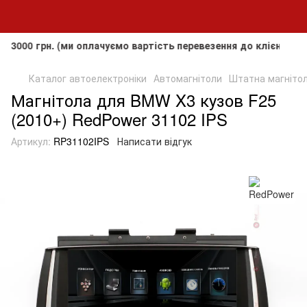
рн. (ми оплачуємо вартість перевезення до клієнта, але не
Каталог автоелектроніки
Автомагнітоли
Штатна магнітол
Магнітола для BMW X3 кузов F25
(2010+) RedPower 31102 IPS
Артикул:
RP31102IPS
Написати відгук