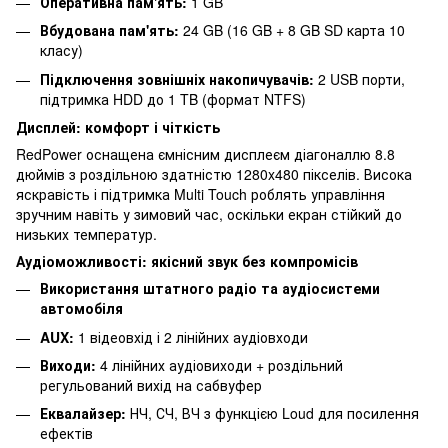
Оперативна пам'ять:
1 GB
Вбудована пам'ять:
24 GB (16 GB + 8 GB SD карта 10
класу)
Підключення зовнішніх накопичувачів:
2 USB порти,
підтримка HDD до 1 TB (формат NTFS)
Дисплей: комфорт і чіткість
RedPower оснащена ємнісним дисплеєм діагоналлю 8.8
дюймів з роздільною здатністю 1280x480 пікселів. Висока
яскравість і підтримка Multi Touch роблять управління
зручним навіть у зимовий час, оскільки екран стійкий до
низьких температур.
Аудіоможливості: якісний звук без компромісів
Використання штатного радіо та аудіосистеми
автомобіля
AUX:
1 відеовхід і 2 лінійних аудіовходи
Виходи:
4 лінійних аудіовиходи + роздільний
регульований вихід на сабвуфер
Еквалайзер:
НЧ, СЧ, ВЧ з функцією Loud для посилення
ефектів