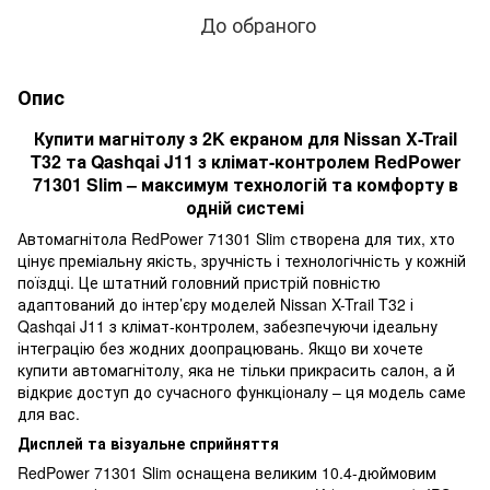
До обраного
Опис
Купити магнітолу з 2K екраном для Nissan X-Trail
T32 та Qashqai J11 з клімат-контролем RedPower
71301 Slim – максимум технологій та комфорту в
одній системі
Автомагнітола RedPower 71301 Slim створена для тих, хто
цінує преміальну якість, зручність і технологічність у кожній
поїздці. Це штатний головний пристрій повністю
адаптований до інтер’єру моделей Nissan X-Trail T32 і
Qashqai J11 з клімат-контролем, забезпечуючи ідеальну
інтеграцію без жодних доопрацювань. Якщо ви хочете
купити автомагнітолу, яка не тільки прикрасить салон, а й
відкриє доступ до сучасного функціоналу – ця модель саме
для вас.
Дисплей та візуальне сприйняття
RedPower 71301 Slim оснащена великим 10.4-дюймовим