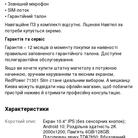
• Зовнішній мікрофон
• SIM-лоток
• Гарантійний талон
Навігаційне ПЗ у комплекті відсутнє. Ліцензія Навітел за
потреби купується окремо.
Гарантія та сервіс
Гарантія – 12 місяців із моменту покупки за наявності
правильно заповненого гарантійного талона. Доступне
післягарантійне обслуговування.
Якщо ви хочете купити штатну магнітолу з потужною
начинкою, зручним керуванням та якісним екраном,
RedPower 71301 Slim стане ідеальним вибором. А мешканці
Києва можуть відвідати наш офлайн-магазин, щоб побачити
пристрій наживо й отримати професійну консультацію.
Характеристики
Короткий опис
Екран 10.4" IPS (без сенсорних кнопок);
Android 10; Роздільна здатність 2K
2000x1200; Пам'ять 6GB/128GB;
Підсілювач звуку TDA7850; Вбудований