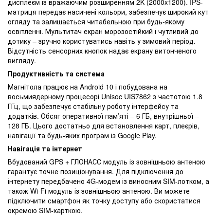
дисплеєм із вражаючим розширенням 2K (2000x1200). IPS-
матриця передає насичені кольори, забезпечує широкий кут
огляду та залишається читабельною при будь-якому
освітленні. Мультитач екран морозостійкий і чутливий до
дотику – зручно користуватись навіть у зимовий період.
Відсутність сенсорних кнопок надає екрану витонченого
вигляду.
Продуктивність та система
Магнітола працює на Android 10 і побудована на
восьмиядерному процесорі Unisoc UIS7862 з частотою 1.8
ГГц, що забезпечує стабільну роботу інтерфейсу та
додатків. Обсяг оперативної пам’яті – 6 ГБ, внутрішньої –
128 ГБ. Цього достатньо для встановлення карт, плеєрів,
навігації та будь-яких програм із Google Play.
Навігація та інтернет
Вбудований GPS + ГЛОНАСС модуль із зовнішньою антеною
гарантує точне позиціонування. Для підключення до
інтернету передбачено 4G-модем із виносним SIM-лотком, а
також Wi-Fi модуль із зовнішньою антеною. Ви можете
підключити смартфон як точку доступу або скористатися
окремою SIM-карткою.