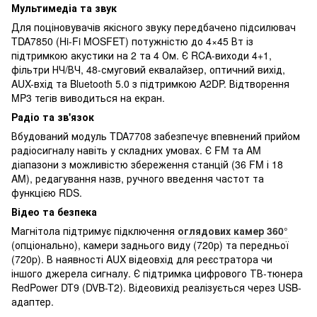
Мультимедіа та звук
Для поціновувачів якісного звуку передбачено підсилювач
TDA7850 (Hi-Fi MOSFET) потужністю до 4×45 Вт із
підтримкою акустики на 2 та 4 Ом. Є RCA-виходи 4+1,
фільтри НЧ/ВЧ, 48-смуговий еквалайзер, оптичний вихід,
AUX-вхід та Bluetooth 5.0 з підтримкою A2DP. Відтворення
MP3 тегів виводиться на екран.
Радіо та зв'язок
Вбудований модуль TDA7708 забезпечує впевнений прийом
радіосигналу навіть у складних умовах. Є FM та AM
діапазони з можливістю збереження станцій (36 FM і 18
AM), редагування назв, ручного введення частот та
функцією RDS.
Відео та безпека
Магнітола підтримує підключення
оглядових камер 360°
(опціонально), камери заднього виду (720p) та передньої
(720p). В наявності AUX відеовхід для реєстратора чи
іншого джерела сигналу. Є підтримка цифрового ТВ-тюнера
RedPower DT9 (DVB-T2). Відеовихід реалізується через USB-
адаптер.