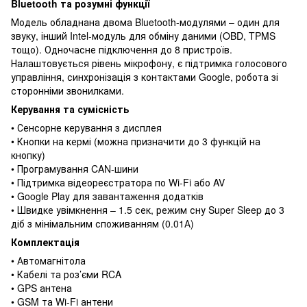
Bluetooth та розумні функції
Модель обладнана двома Bluetooth-модулями – один для
звуку, інший Intel-модуль для обміну даними (OBD, TPMS
тощо). Одночасне підключення до 8 пристроїв.
Налаштовується рівень мікрофону, є підтримка голосового
управління, синхронізація з контактами Google, робота зі
сторонніми звонилками.
Керування та сумісність
• Сенсорне керування з дисплея
• Кнопки на кермі (можна призначити до 3 функцій на
кнопку)
• Програмування CAN-шини
• Підтримка відеореєстратора по Wi-Fi або AV
• Google Play для завантаження додатків
• Швидке увімкнення – 1.5 сек, режим сну Super Sleep до 3
діб з мінімальним споживанням (0.01А)
Комплектація
• Автомагнітола
• Кабелі та роз’єми RCA
• GPS антена
• GSM та Wi-Fi антени