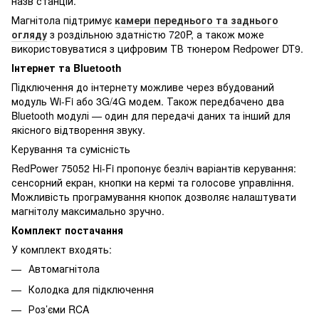
назв станцій.
Магнітола підтримує
камери переднього та заднього
огляду
з роздільною здатністю 720P, а також може
використовуватися з цифровим ТВ тюнером Redpower DT9.
Інтернет та Bluetooth
Підключення до інтернету можливе через вбудований
модуль Wi-Fi або 3G/4G модем. Також передбачено два
Bluetooth модулі — один для передачі даних та інший для
якісного відтворення звуку.
Керування та сумісність
RedPower 75052 Hi-Fi пропонує безліч варіантів керування:
сенсорний екран, кнопки на кермі та голосове управління.
Можливість програмування кнопок дозволяє налаштувати
магнітолу максимально зручно.
Комплект постачання
У комплект входять:
Автомагнітола
Колодка для підключення
Роз’єми RCA