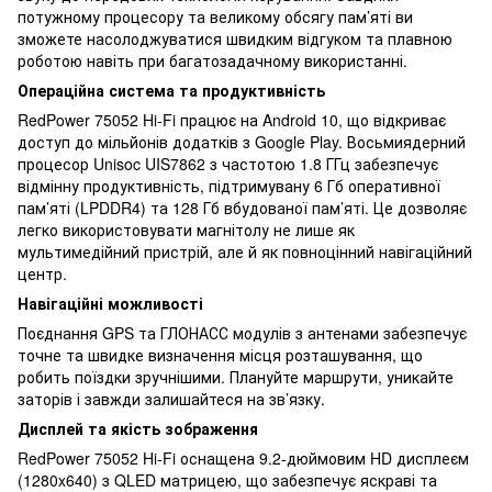
потужному процесору та великому обсягу пам’яті ви
зможете насолоджуватися швидким відгуком та плавною
роботою навіть при багатозадачному використанні.
Операційна система та продуктивність
RedPower 75052 Hi-Fi працює на Android 10, що відкриває
доступ до мільйонів додатків з Google Play. Восьмиядерний
процесор Unisoc UIS7862 з частотою 1.8 ГГц забезпечує
відмінну продуктивність, підтримувану 6 Гб оперативної
пам’яті (LPDDR4) та 128 Гб вбудованої пам’яті. Це дозволяє
легко використовувати магнітолу не лише як
мультимедійний пристрій, але й як повноцінний навігаційний
центр.
Навігаційні можливості
Поєднання GPS та ГЛОНАСС модулів з антенами забезпечує
точне та швидке визначення місця розташування, що
робить поїздки зручнішими. Плануйте маршрути, уникайте
заторів і завжди залишайтеся на зв’язку.
Дисплей та якість зображення
RedPower 75052 Hi-Fi оснащена 9.2-дюймовим HD дисплеєм
(1280x640) з QLED матрицею, що забезпечує яскраві та