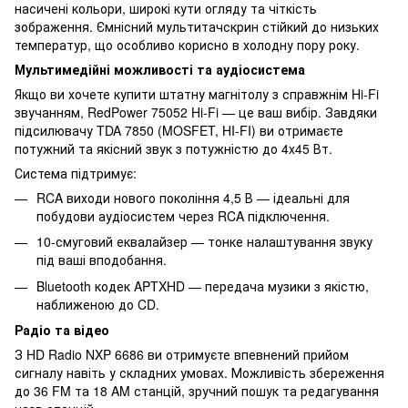
насичені кольори, широкі кути огляду та чіткість
зображення. Ємнісний мультитачскрин стійкий до низьких
температур, що особливо корисно в холодну пору року.
Мультимедійні можливості та аудіосистема
Якщо ви хочете купити штатну магнітолу з справжнім Hi-Fi
звучанням, RedPower 75052 Hi-Fi — це ваш вибір. Завдяки
підсилювачу TDA 7850 (MOSFET, HI-FI) ви отримаєте
потужний та якісний звук з потужністю до 4x45 Вт.
Система підтримує:
RCA виходи нового покоління 4,5 В — ідеальні для
побудови аудіосистем через RCA підключення.
10-смуговий еквалайзер — тонке налаштування звуку
під ваші вподобання.
Bluetooth кодек APTXHD — передача музики з якістю,
наближеною до CD.
Радіо та відео
З HD Radio NXP 6686 ви отримуєте впевнений прийом
сигналу навіть у складних умовах. Можливість збереження
до 36 FM та 18 AM станцій, зручний пошук та редагування