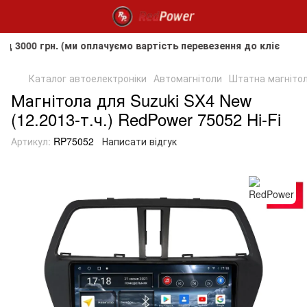
грн. (ми оплачуємо вартість перевезення до клієнта, але н
Каталог автоелектроніки
Автомагнітоли
Штатна магнітола
Магнітола для Suzuki SX4 New
(12.2013-т.ч.) RedPower 75052 Hi-Fi
Артикул:
RP75052
Написати відгук