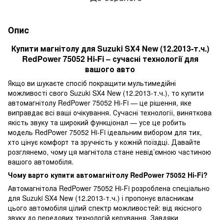
Опис
Купити магнітолу для Suzuki SX4 New (12.2013-т.ч.)
RedPower 75052 Hi-Fi – сучасні технології для
вашого авто
Якщо ви шукаєте спосіб покращити мультимедійні
можливості свого Suzuki SX4 New (12.2013-т.ч.), то купити
автомагнітолу RedPower 75052 Hi-Fi — це рішення, яке
виправдає всі ваші очікування. Сучасні технології, виняткова
якість звуку та широкий функціонал — усе це робить
модель RedPower 75052 Hi-Fi ідеальним вибором для тих,
хто цінує комфорт та зручність у кожній поїздці. Давайте
розглянемо, чому ця магнітола стане невід’ємною частиною
вашого автомобіля.
Чому варто купити автомагнітолу RedPower 75052 Hi-Fi?
Автомагнітола RedPower 75052 Hi-Fi розроблена спеціально
для Suzuki SX4 New (12.2013-т.ч.) і пропонує власникам
цього автомобіля цілий спектр можливостей: від якісного
звуку до передових технологій керування. Завдяки