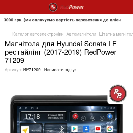
рн. (ми оплачуємо вартість перевезення до клієнта, але не 
Каталог автоелектроніки
Автомагнітоли
Штатна магнітол
Магнітола для Hyundai Sonata LF
рестайлінг (2017-2019) RedPower
71209
Артикул:
RP71209
Написати відгук