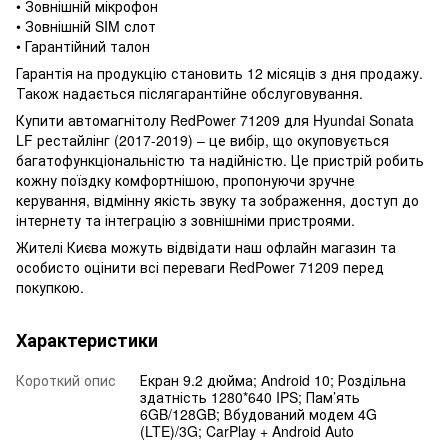
• Зовнішній мікрофон
• Зовнішній SIM слот
• Гарантійний талон
Гарантія на продукцію становить 12 місяців з дня продажу.
Також надається післягарантійне обслуговування.
Купити автомагнітолу RedPower 71209 для Hyundai Sonata
LF рестайлінг (2017-2019) – це вибір, що окуповується
багатофункціональністю та надійністю. Це пристрій робить
кожну поїздку комфортнішою, пропонуючи зручне
керування, відмінну якість звуку та зображення, доступ до
інтернету та інтеграцію з зовнішніми пристроями.
Жителі Києва можуть відвідати наш офлайн магазин та
особисто оцінити всі переваги RedPower 71209 перед
покупкою.
Характеристики
Короткий опис
Екран 9.2 дюйма; Android 10; Роздільна
здатність 1280*640 IPS; Пам’ять
6GB/128GB; Вбудований модем 4G
(LTE)/3G; CarPlay + Android Auto