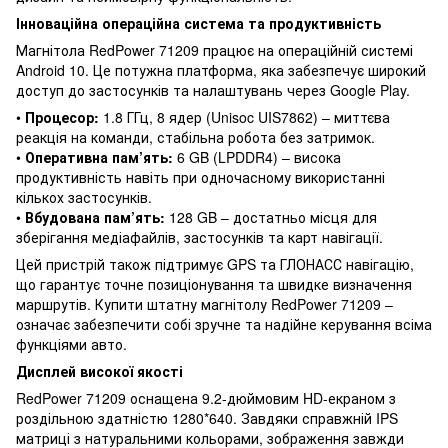
Інноваційна операційна система та продуктивність
Магнітола RedPower 71209 працює на операційній системі
Android 10. Це потужна платформа, яка забезпечує широкий
доступ до застосунків та налаштувань через Google Play.
•
Процесор:
1.8 ГГц, 8 ядер (Unisoc UIS7862) – миттєва
реакція на команди, стабільна робота без затримок.
•
Оперативна пам’ять:
6 GB (LPDDR4) – висока
продуктивність навіть при одночасному використанні
кількох застосунків.
•
Вбудована пам’ять:
128 GB – достатньо місця для
зберігання медіафайлів, застосунків та карт навігації.
Цей пристрій також підтримує GPS та ГЛОНАСС навігацію,
що гарантує точне позиціонування та швидке визначення
маршрутів. Купити штатну магнітолу RedPower 71209 –
означає забезпечити собі зручне та надійне керування всіма
функціями авто.
Дисплей високої якості
RedPower 71209 оснащена 9.2-дюймовим HD-екраном з
роздільною здатністю 1280*640. Завдяки справжній IPS
матриці з натуральними кольорами, зображення завжди