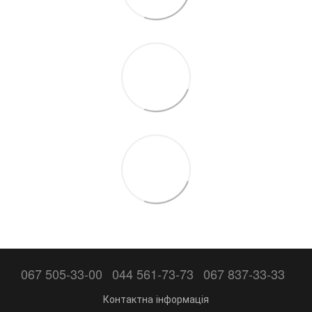
067 505-33-00
044 561-73-73
067 837-33-33
Контактна інформація