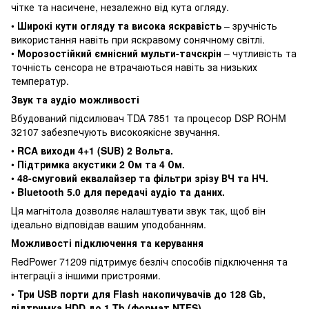
чітке та насичене, незалежно від кута огляду.
•
Широкі кути огляду та висока яскравість
– зручність
використання навіть при яскравому сонячному світлі.
•
Морозостійкий ємнісний мульти-тачскрін
– чутливість та
точність сенсора не втрачаються навіть за низьких
температур.
Звук та аудіо можливості
Вбудований підсилювач TDA 7851 та процесор DSP ROHM
32107 забезпечують високоякісне звучання.
•
RCA виходи 4+1 (SUB) 2 Вольта.
•
Підтримка акустики 2 Ом та 4 Ом.
•
48-смуговий еквалайзер та фільтри зрізу ВЧ та НЧ.
•
Bluetooth 5.0 для передачі аудіо та даних.
Ця магнітола дозволяє налаштувати звук так, щоб він
ідеально відповідав вашим уподобанням.
Можливості підключення та керування
RedPower 71209 підтримує безліч способів підключення та
інтеграції з іншими пристроями.
•
Три USB порти для Flash накопичувачів до 128 Gb,
підтримка HDD до 1 Tb (формат NTFS).