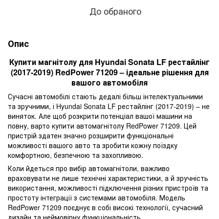
До обраного
Опис
Купити магнітолу для Hyundai Sonata LF рестайлінг
(2017-2019) RedPower 71209 – ідеальне рішення для
вашого автомобіля
Сучасні автомобілі стають дедалі більш інтелектуальними
та зручними, і Hyundai Sonata LF рестайлінг (2017-2019) – не
виняток. Але щоб розкрити потенціал вашої машини на
повну, варто купити автомагнітолу RedPower 71209. Цей
пристрій здатен значно розширити функціональні
можливості вашого авто та зробити кожну поїздку
комфортною, безпечною та захопливою.
Коли йдеться про вибір автомагнітоли, важливо
враховувати не лише технічні характеристики, а й зручність
використання, можливості підключення різних пристроїв та
простоту інтеграції з системами автомобіля. Модель
RedPower 71209 поєднує в собі високі технології, сучасний
дизайн та неймовірну функціональність.