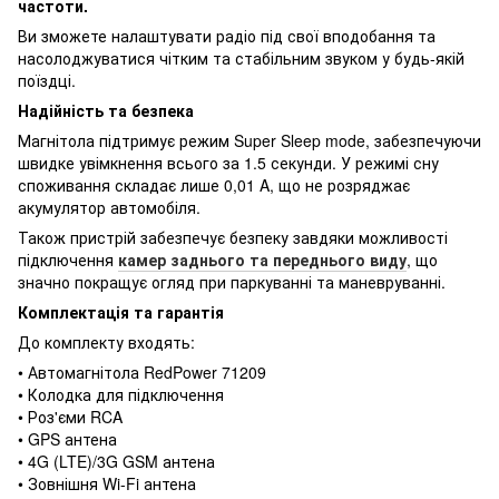
частоти.
Ви зможете налаштувати радіо під свої вподобання та
насолоджуватися чітким та стабільним звуком у будь-якій
поїздці.
Надійність та безпека
Магнітола підтримує режим Super Sleep mode, забезпечуючи
швидке увімкнення всього за 1.5 секунди. У режимі сну
споживання складає лише 0,01 A, що не розряджає
акумулятор автомобіля.
Також пристрій забезпечує безпеку завдяки можливості
підключення
камер заднього та переднього виду
, що
значно покращує огляд при паркуванні та маневруванні.
Комплектація та гарантія
До комплекту входять:
• Автомагнітола RedPower 71209
• Колодка для підключення
• Роз'єми RCA
• GPS антена
• 4G (LTE)/3G GSM антена
• Зовнішня Wi-Fi антена