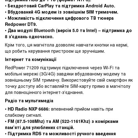
•
Бездротовий CarPlay та підтримка Android Auto.
•
Вбудований 4G модем із зовнішнім SIM тримачем.
•
Можливість підключення цифрового ТВ тюнера
Redpower DT9.
•
Два модулі Bluetooth (версія 5.0 та Intel) – підтримка до
8 з'єднань одночасно.
Крім того, ця магнітола дозволяє навчати кнопки на кермі,
що робить керування пристроєм ще зручнішим.
Інтернет та комунікації
RedPower 71209 підтримує підключення через Wi-Fi та
мобільні мережі (3G/4G) завдяки вбудованому модему та
зовнішньому SIM тримачу. Використовуйте свій смартфон як
точку доступу або вставляйте SIM-карту прямо в магнітолу
для повноцінного інтернет-з'єднання.
Радіо та мультимедіа
•
HD Radio NXP 6686:
впевнений прийом навіть при
слабкому сигналі.
•
FM (87.5-108Mhz) та AM (522-1161Khz) з комірками
пам’яті для улюблених станцій.
•
Підтримка RDS та можливості ручного введення