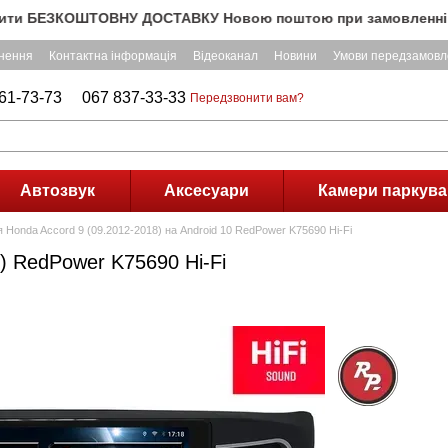
БЕЗКОШТОВНУ ДОСТАВКУ Новою поштою при замовленні на суму п
рнення
Контактна інформація
Відеоканал
Новини
Умови передзамовл
61-73-73
067 837-33-33
Передзвонити вам?
Автозвук
Аксесуари
Камери паркува
 Honda Accord 9 (09.2012-2018) на Android 10 RedPower K75690 Hi-Fi
) RedPower K75690 Hi-Fi