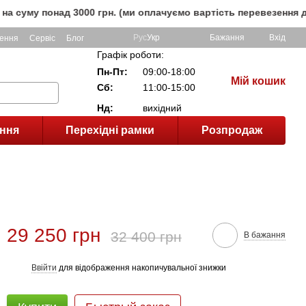
онад 3000 грн. (ми оплачуємо вартість перевезення до кліє
Рус
Укр
Бажання
Вхід
ення
Сервіс
Блог
Графік роботи:
Пн-Пт:
09:00-18:00
Мій кошик
Сб:
11:00-15:00
Нд:
вихідний
ння
Перехідні рамки
Розпродаж
29 250 грн
32 400 грн
В бажання
Ввійти
для відображення накопичувальної знижки
%