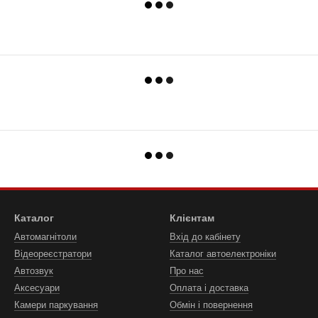
Каталог
Клієнтам
Автомагнітоли
Вхід до кабінету
Відеореєстратори
Каталог автоелектроніки
Автозвук
Про нас
Аксесуари
Оплата і доставка
Камери паркування
Обмін і повернення