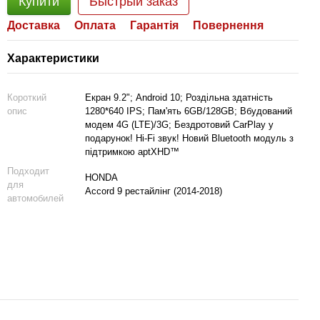
Купити
Быстрый заказ
Доставка
Оплата
Гарантія
Повернення
Характеристики
Короткий
Екран 9.2"; Android 10; Роздільна здатність
опис
1280*640 IPS; Пам'ять 6GB/128GB; Вбудований
модем 4G (LTE)/3G; Бездротовий CarPlay у
подарунок! Hi-Fi звук! Новий Bluetooth модуль з
підтримкою aptXHD™
Подходит
HONDA
для
Accord 9 рестайлінг (2014-2018)
автомобилей