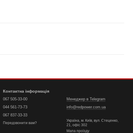
Контактна інформація
067 505-33-00
Менеджер в Telegram
044 561-73-73
info@redpower.com.ua
067 837-33-33
Україна, м. Київ, вул. Стеценко,
Передзвонити вам?
21, офіс 302
Мапа проїзду