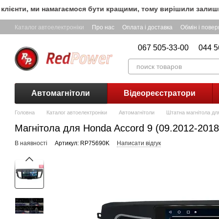
Перейти до основного контенту
єнти, ми намагаємося бути кращими, тому вирішили залишити 
Каталог автоелектроніки
Про нас
Оплата і доставка
Обмін і пове
067 505-33-00
044 5
Автомагнітоли
Відеореєстратори
Головна
Каталог автоелектроніки
Автомагнітоли
Штатна магнітола для
Магнітола для Honda Accord 9 (09.2012-2018
В наявності
Артикул: RP75690K
Написати відгук