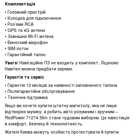
Комплектація
• Головний пристрій
• Колодка для підключення
• Роз’єми RCA
• GPS та 4G антени
• Зовнішня Wi-Fi антена
• Виносний мікрофон
• SIM-лоток
• Гарантійний талон
Увага
! Навігаційне ПЗ не входить у комплект. Ліцензію
Навітел можна придбати окремо.
Гарантія та сервіс
• Гарантія 12 місяців за наявності заповненого талона
• Післягарантійне обслуговування
• Технічна підтримка
Якщо ви хочете купити штатну магнітолу, яка не лише
відтворює музику, а робить авто розумним і зручним –
RedPower 71274 Slim стане чудовим вибором. Це інвестиція
в комфорт, безпеку й технологічність.
Жителі Києва можуть особисто протестувати й купити