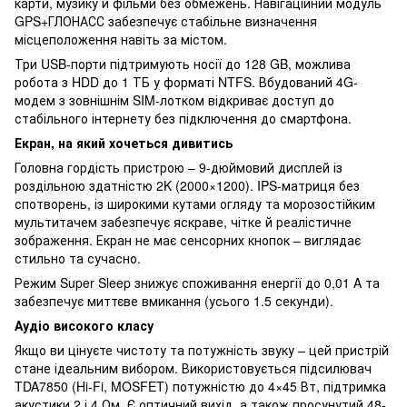
карти, музику й фільми без обмежень. Навігаційний модуль
GPS+ГЛОНАСС забезпечує стабільне визначення
місцеположення навіть за містом.
Три USB-порти підтримують носії до 128 GB, можлива
робота з HDD до 1 ТБ у форматі NTFS. Вбудований 4G-
модем з зовнішнім SIM-лотком відкриває доступ до
стабільного інтернету без підключення до смартфона.
Екран, на який хочеться дивитись
Головна гордість пристрою – 9-дюймовий дисплей із
роздільною здатністю 2K (2000×1200). IPS-матриця без
спотворень, із широкими кутами огляду та морозостійким
мультитачем забезпечує яскраве, чітке й реалістичне
зображення. Екран не має сенсорних кнопок – виглядає
стильно та сучасно.
Режим Super Sleep знижує споживання енергії до 0,01 A та
забезпечує миттєве вмикання (усього 1.5 секунди).
Аудіо високого класу
Якщо ви цінуєте чистоту та потужність звуку – цей пристрій
стане ідеальним вибором. Використовується підсилювач
TDA7850 (Hi-Fi, MOSFET) потужністю до 4×45 Вт, підтримка
акустики 2 і 4 Ом. Є оптичний вихід, а також просунутий 48-