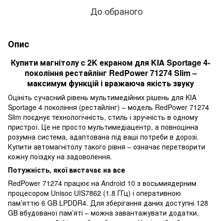
До обраного
Опис
Купити магнітолу c 2K екраном для KIA Sportage 4-
покоління рестайлінг RedPower 71274 Slim –
максимум функцій і вражаюча якість звуку
Оцініть сучасний рівень мультимедійних рішень для KIA
Sportage 4 покоління (рестайлінг) – модель RedPower 71274
Slim поєднує технологічність, стиль і зручність в одному
пристрої. Це не просто мультимедіацентр, а повноцінна
розумна система, адаптована під ваші потреби в дорозі.
Купити автомагнітолу такого рівня – означає перетворити
кожну поїздку на задоволення.
Потужність, якої вистачає на все
RedPower 71274 працює на Android 10 з восьмиядерним
процесором Unisoc UIS7862 (1.8 ГГц) і оперативною
пам’яттю 6 GB LPDDR4. Для зберігання даних доступні 128
GB вбудованої пам’яті – можна завантажувати додатки,