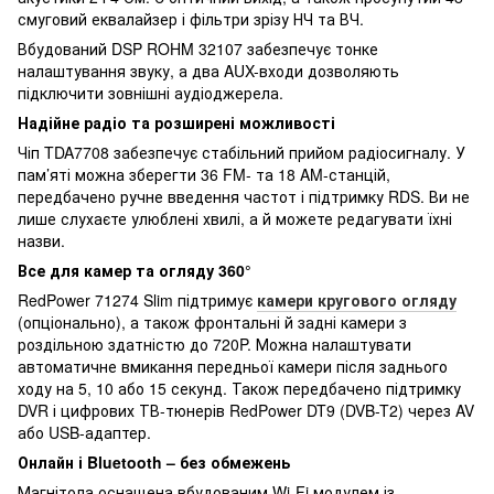
смуговий еквалайзер і фільтри зрізу НЧ та ВЧ.
Вбудований DSP ROHM 32107 забезпечує тонке
налаштування звуку, а два AUX-входи дозволяють
підключити зовнішні аудіоджерела.
Надійне радіо та розширені можливості
Чіп TDA7708 забезпечує стабільний прийом радіосигналу. У
пам’яті можна зберегти 36 FM- та 18 AM-станцій,
передбачено ручне введення частот і підтримку RDS. Ви не
лише слухаєте улюблені хвилі, а й можете редагувати їхні
назви.
Все для камер та огляду 360°
RedPower 71274 Slim підтримує
камери кругового огляду
(опціонально), а також фронтальні й задні камери з
роздільною здатністю до 720P. Можна налаштувати
автоматичне вмикання передньої камери після заднього
ходу на 5, 10 або 15 секунд. Також передбачено підтримку
DVR і цифрових ТВ-тюнерів RedPower DT9 (DVB-T2) через AV
або USB-адаптер.
Онлайн і Bluetooth – без обмежень
Магнітола оснащена вбудованим Wi-Fi модулем із