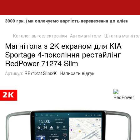
рн. (ми оплачуємо вартість перевезення до клієнта, але не
Каталог автоелектроніки
Автомагнітоли
Штатна магнітола
Магнітола з 2K екраном для KIA
Sportage 4-покоління рестайлінг
RedPower 71274 Slim
Артикул:
RP71274Slim2K
Написати відгук