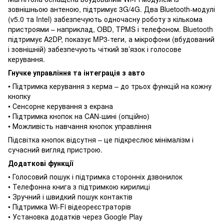
зовнішньою антеною, підтримує 3G/4G. Два Bluetooth-модулі
(v5.0 та Intel) забезпечують одночасну роботу з кількома
пристроями – наприклад, OBD, TPMS і телефоном. Bluetooth
підтримує A2DP, показує MP3-теги, а мікрофони (вбудований
і зовнішній) забезпечують чіткий зв’язок і голосове
керування.
Гнучке управління та інтеграція з авто
• Підтримка керування з керма – до трьох функцій на кожну
кнопку
• Сенсорне керування з екрана
• Підтримка кнопок на CAN-шині (опційно)
• Можливість навчання кнопок управління
Підсвітка кнопок відсутня – це підкреслює мінімалізм і
сучасний вигляд пристрою.
Додаткові функції
• Голосовий пошук і підтримка сторонніх дзвонилок
• Телефонна книга з підтримкою кирилиці
• Зручний і швидкий пошук контактів
• Підтримка Wi-Fi відеореєстраторів
• Установка додатків через Google Play