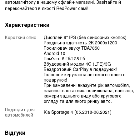
автомагнітолу в нашому офлайн-магазині. Завітайте й
переконайтеся в якості RedPower самі!
Характеристики
Короткий опис
Дисплей 9" IPS (без сенсорних кнопок)
Роздільна здатність 2K 2000x1200
Посилювач звуку TDA7850
Android 10
Пам'ять 6 Гб/128 Гб
Вбудований модем 4G (LTE)/3G
Бездротовий CarPlay в подарунок!
Голосове керування автомагнітолою в
подарунок!
При замовленні вказуйте рік автомобіля,
наявність штатних: посилювача, навігації,
камери заднього виду або кругового
огляду та для якого ринку авто.
Подходит для
Kia Sportage 4 (05.2018-06.2021)
автомобилей
Відгуки