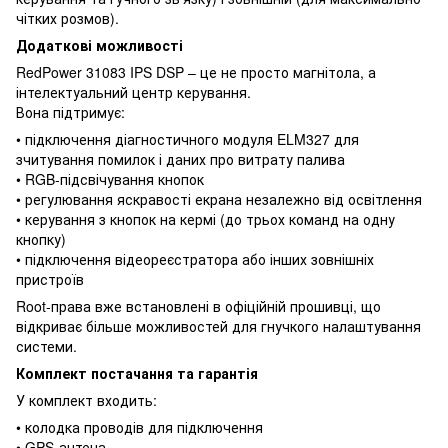
чітких розмов).
Додаткові можливості
RedPower 31083 IPS DSP – це не просто магнітола, а
інтелектуальний центр керування.
Вона підтримує:
• підключення діагностичного модуля ELM327 для
зчитування помилок і даних про витрату палива
• RGB-підсвічування кнопок
• регулювання яскравості екрана незалежно від освітлення
• керування з кнопок на кермі (до трьох команд на одну
кнопку)
• підключення відеореєстратора або інших зовнішніх
пристроїв
Root-права вже встановлені в офіційній прошивці, що
відкриває більше можливостей для гнучкого налаштування
системи.
Комплект постачання та гарантія
У комплект входить:
• колодка проводів для підключення
• GPS-антена