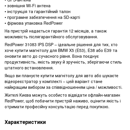
• зовнішня Wi-Fi антена
• інструкція та гарантійний талон
• програмне забезпечення на SD-карті
• фірмова упаковка RedPower
На пристрій надається гарантія 12 місяців, а також
можливість післягарантійного обслуговування.
RedPower 31083 IPS DSP – ідеальне рішення для тих, хто
хоче купити магнітолу для BMW X5 (E53), E38 або E39 та
оновити авто до сучасного рівня. Вона поєднує
продуктивність, якість звуку й зручність, зберігаючи стиль
штатного встановлення.
Якщо ви плануєте купити магнітолу для авто або шукаєте
відеореєстратор у комплекті – цей варіант стане
найкращим вибором за співвідношенням ціна / можливості.
Жителі Києва можуть особисто відвідати офлайн-магазин
RedPower, щоб побачити пристрій наживо, оцінити якість і
отримати професійну консультацію перед покупкою.
Характеристики