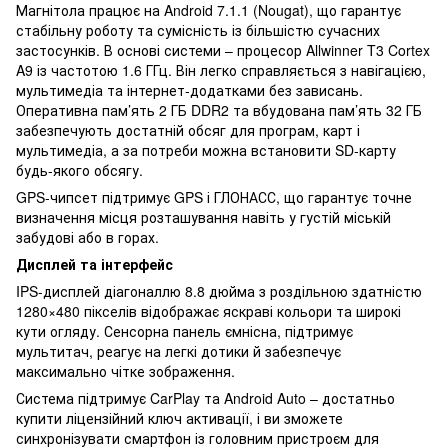
Магнітола працює на Android 7.1.1 (Nougat), що гарантує
стабільну роботу та сумісність із більшістю сучасних
застосунків. В основі системи – процесор Allwinner T3 Cortex
A9 із частотою 1.6 ГГц. Він легко справляється з навігацією,
мультимедіа та інтернет-додатками без зависань.
Оперативна пам’ять 2 ГБ DDR2 та вбудована пам’ять 32 ГБ
забезпечують достатній обсяг для програм, карт і
мультимедіа, а за потреби можна встановити SD-карту
будь-якого обсягу.
GPS-чипсет підтримує GPS і ГЛОНАСС, що гарантує точне
визначення місця розташування навіть у густій міській
забудові або в горах.
Дисплей та інтерфейс
IPS-дисплей діагоналлю 8.8 дюйма з роздільною здатністю
1280×480 пікселів відображає яскраві кольори та широкі
кути огляду. Сенсорна панель ємнісна, підтримує
мультитач, реагує на легкі дотики й забезпечує
максимально чітке зображення.
Система підтримує CarPlay та Android Auto – достатньо
купити ліцензійний ключ активації, і ви зможете
синхронізувати смартфон із головним пристроєм для