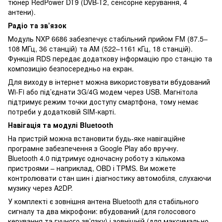
тюнер RedPower DT9 (DVB-T2, сенсорне керування, 4
антени).
Радіо та зв’язок
Модуль NXP 6686 забезпечує стабільний прийом FM (87.5–
108 МГц, 36 станцій) та AM (522–1161 кГц, 18 станцій).
Функція RDS передає додаткову інформацію про станцію та
композицію безпосередньо на екран.
Для виходу в інтернет можна використовувати вбудований
Wi-Fi або під’єднати 3G/4G модем через USB. Магнітола
підтримує режим точки доступу смартфона, тому немає
потреби у додатковій SIM-карті.
Навігація та модулі Bluetooth
На пристрій можна встановити будь-яке навігаційне
програмне забезпечення з Google Play або вручну.
Bluetooth 4.0 підтримує одночасну роботу з кількома
пристроями – наприклад, OBD і TPMS. Ви можете
контролювати стан шин і діагностику автомобіля, слухаючи
музику через A2DP.
У комплекті є зовнішня антена Bluetooth для стабільного
сигналу та два мікрофони: вбудований (для голосового
керування та гучного зв’язку) і зовнішній (для максимально