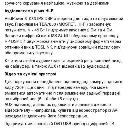
зручного керування навігацією, музикою та дзвінками.
Аудіосистема рівня Hi-Fi
RedPower 31083 IPS DSP створена для тих, хто цінує якісний
звук. Підсилювач TDA7850 (MOSFET, HI-FI) забезпечує
потужність 4 × 45 Вт і підтримує акустику 2 Ом та 4 Ом.
Завдяки цифровій шині I2S 24-bit і вбудованому процесору
RP DSP 5.1 звук можна знімати у цифровому форматі через
оптичний вихід TOSLINK, під’єднуючи зовнішній підсилювач
або преміальну акустику.
Є чотири лінійні аудіовиходи та окремий регульований вихід
на сабвуфер, а також AUX (1 відеовхід і 2 аудіовходи).
Відео та сумісні пристрої
Для паркування передбачено відеовхід під камеру заднього
виду 720P і ще один – під передню камеру, яка може
вмикатися автоматично після вимкнення задньої передачі
на вибраний час (5, 10 або 15 секунд).
AUX відеовхід дозволяє підключати зовнішнє джерело
відеосигналу – наприклад,
купити відеореєстратор
із AV-
виходом і підключити його безпосередньо.
Підтримується зовнішній DVD USB-привід і цифровий ТВ-