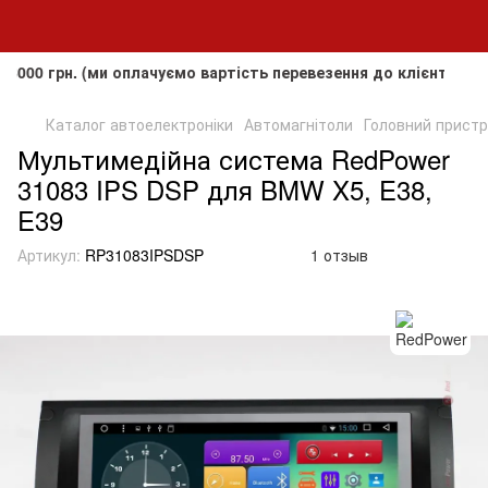
н. (ми оплачуємо вартість перевезення до клієнта, але не п
Каталог автоелектроніки
Автомагнітоли
Головний пристрі
Мультимедійна система RedPower
31083 IPS DSP для BMW X5, E38,
E39
Артикул:
RP31083IPSDSP
1 отзыв