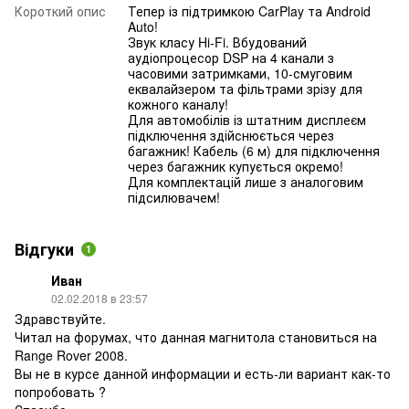
Короткий опис
Тепер із підтримкою CarPlay та Android
Auto!
Звук класу Hi-Fi. Вбудований
аудіопроцесор DSP на 4 канали з
часовими затримками, 10-смуговим
еквалайзером та фільтрами зрізу для
кожного каналу!
Для автомобілів із штатним дисплеєм
підключення здійснюється через
багажник! Кабель (6 м) для підключення
через багажник купується окремо!
Для комплектацій лише з аналоговим
підсилювачем!
Відгуки
1
Иван
02.02.2018 в 23:57
Здравствуйте.
Читал на форумах, что данная магнитола становиться на
Range Rover 2008.
Вы не в курсе данной информации и есть-ли вариант как-то
попробовать ?