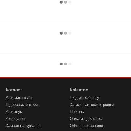
Каталог
Клієнтам
Автомагнітоли
Вхід до кабінету
Відеореєстратори
Каталог автоелектроніки
Автозвук
Про нас
Аксесуари
Оплата і доставка
Камери паркування
Обмін і повернення