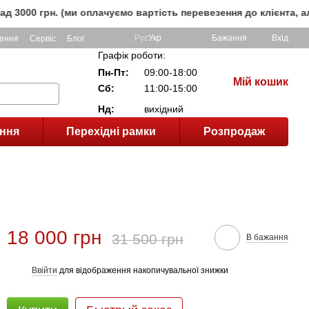
рн. (ми оплачуємо вартість перевезення до клієнта, але не 
Рус
Укр
Бажання
Вхід
ення
Сервіс
Блог
Графік роботи:
Пн-Пт:
09:00-18:00
Мій кошик
Сб:
11:00-15:00
Нд:
вихідний
ння
Перехідні рамки
Розпродаж
18 000 грн
31 500 грн
В бажання
Ввійти
для відображення накопичувальної знижки
%