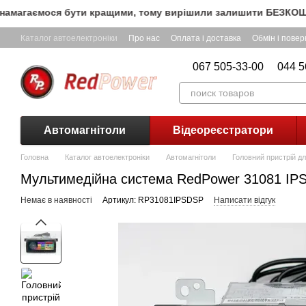
Перейти до основного контенту
магаємося бути кращими, тому вирішили залишити БЕЗКОШТОВНУ
Каталог автоелектроніки
Про нас
Оплата і доставка
Обмін і пове
067 505-33-00
044 5
Автомагнітоли
Відеореєстратори
Головна
Каталог автоелектроніки
Автомагнітоли
Головний пристрій д
Мультимедійна система RedPower 31081 I
Немає в наявності
Артикул: RP31081IPSDSP
Написати відгук