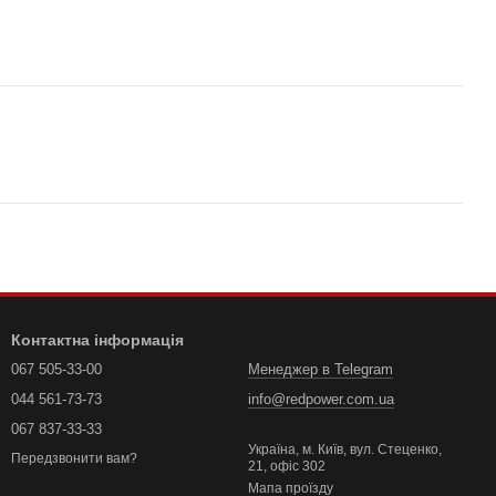
Контактна інформація
067 505-33-00
Менеджер в Telegram
044 561-73-73
info@redpower.com.ua
067 837-33-33
Україна, м. Київ, вул. Стеценко,
Передзвонити вам?
21, офіс 302
Мапа проїзду