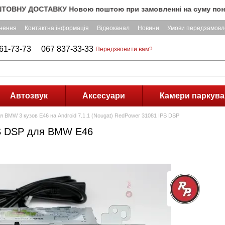
 ДОСТАВКУ Новою поштою при замовленні на суму понад 3000 г
рнення
Контактна інформація
Відеоканал
Новини
Умови передзамовл
61-73-73
067 837-33-33
Передзвонити вам?
Автозвук
Аксесуари
Камери паркува
ля BMW 3 кузов E46 на Android 7.1.1 (Nougat) RedPower 31081 IPS DSP
PS DSP для BMW E46