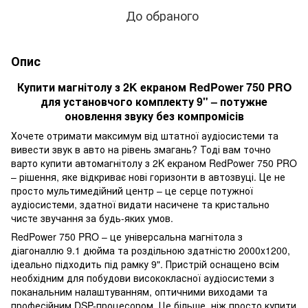
До обраного
Опис
Купити магнітолу з 2K екраном RedPower 750 PRO
для установчого комплекту 9" – потужне
оновлення звуку без компромісів
Хочете отримати максимум від штатної аудіосистеми та
вивести звук в авто на рівень змагань? Тоді вам точно
варто купити автомагнітолу з 2K екраном RedPower 750 PRO
– рішення, яке відкриває нові горизонти в автозвуці. Це не
просто мультимедійний центр – це серце потужної
аудіосистеми, здатної видати насичене та кристально
чисте звучання за будь-яких умов.
RedPower 750 PRO – це універсальна магнітола з
діагоналлю 9.1 дюйма та роздільною здатністю 2000x1200,
ідеально підходить під рамку 9". Пристрій оснащено всім
необхідним для побудови висококласної аудіосистеми з
поканальним налаштуванням, оптичними виходами та
професійним DSP-процесором. Це більше, ніж просто купити