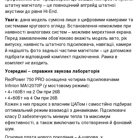
штатну магнітолу – це повноцінний апгрейд штатної
акустики до рівня Hi-End.
Увага:
дана модель сумісна лише з цифровими камерами та
системами кругового огляду. Встановлення неможливе при
наявності аналогових систем – можливе мерехтіння екрана.
Перед замовленням обов’язково вкажіть модель авто, рік
випуску, наявність штатного підсилювача, навігації, камери
й надішліть фото задньої частини магнітоли – це допоможе
підібрати відповідний комплект підключення.
Рамка в
комплект не входить.
Усередині – справжня звукова лабораторія
RedPower 750 PRO оснащена чотирма підсилювачами
Infinion MA12070P (у мостовому режимі):
• 4×160Вт на 2 Ом при 26В
• 4×80Вт на 4 Ом при 26В
Кожен з них працює з власним ЦАПом і самостійно підбирає
оптимальний режим взаємодії з динаміками. Підсилювачі
класу D забезпечують мінімум тепла та максимум
ефективності, а також виключають спотворення й фоновий
шум.
Основна плата нового покоління – 4-шарова, у