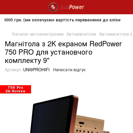
н. (ми оплачуємо вартість перевезення до клієнта, але не 
Каталог автоелектроніки
Автомагнітоли
Автомагнітола з
Магнітола з 2K екраном RedPower
750 PRO для установчого
комплекту 9"
Артикул:
UNI9PROHIFI
Написати відгук