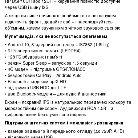
RP DSP10CH або 12CH – керування повністю доступне
через USB і шину I2S.
А якщо ви лише починаєте знайомство з автозвуком –
підключіть фронт, додайте саб – і насолоджуйтесь
об’ємним, живим звучанням з чіткою звуковою сценою.
Мультимедіа, яка не поступається флагманам
• Android 10, 8-ядерний процесор UIS7862 (1.8ГГц)
• 6 ГБ оперативної пам’яті (LPDDR4)
• 128 ГБ вбудованої пам’яті
• режим Super Sleep – запуск за 1.5 секунди
• 4G модем + підтримка GPS/ГЛОНАСС
• бездротовий CarPlay + Android Auto
• Bluetooth з кодеком aptX HD
• підтримка USB HDD до 1 ТБ
• два Bluetooth-модуля – для аудіо й діагностики
Екран – яскравий IPS із натуральною передачею кольору та
морозостійким сенсором. Аудіовиходи RCA 4.5В – з
цифрової шини без шумів і спотворень.
Підтримка штатних систем і можливість розширення
•
камери заднього й переднього огляду
(до 720P, AHD)
• відеовихід через USB