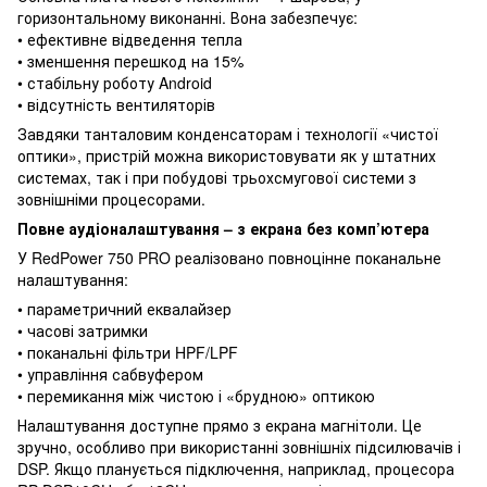
горизонтальному виконанні. Вона забезпечує:
• ефективне відведення тепла
• зменшення перешкод на 15%
• стабільну роботу Android
• відсутність вентиляторів
Завдяки танталовим конденсаторам і технології «чистої
оптики», пристрій можна використовувати як у штатних
системах, так і при побудові трьохсмугової системи з
зовнішніми процесорами.
Повне аудіоналаштування – з екрана без комп’ютера
У RedPower 750 PRO реалізовано повноцінне поканальне
налаштування:
• параметричний еквалайзер
• часові затримки
• поканальні фільтри HPF/LPF
• управління сабвуфером
• перемикання між чистою і «брудною» оптикою
Налаштування доступне прямо з екрана магнітоли. Це
зручно, особливо при використанні зовнішніх підсилювачів і
DSP. Якщо планується підключення, наприклад, процесора