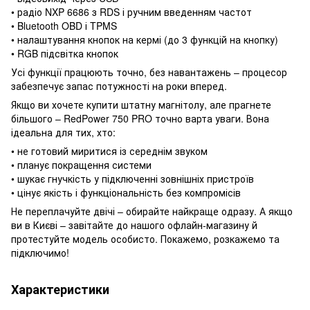
• радіо NXP 6686 з RDS і ручним введенням частот
• Bluetooth OBD і TPMS
• налаштування кнопок на кермі (до 3 функцій на кнопку)
• RGB підсвітка кнопок
Усі функції працюють точно, без навантажень – процесор
забезпечує запас потужності на роки вперед.
Якщо ви хочете купити штатну магнітолу, але прагнете
більшого – RedPower 750 PRO точно варта уваги. Вона
ідеальна для тих, хто:
• не готовий миритися із середнім звуком
• планує покращення системи
• шукає гнучкість у підключенні зовнішніх пристроїв
• цінує якість і функціональність без компромісів
Не переплачуйте двічі – обирайте найкраще одразу. А якщо
ви в Києві – завітайте до нашого офлайн-магазину й
протестуйте модель особисто. Покажемо, розкажемо та
підключимо!
Характеристики