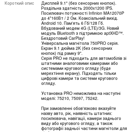
Короткий опис
Дисплей 9.1" (без сенсорних кнопок).
Роздільна здатність 2000x1200 IPS.
Посилювач потужності Infinion MA12070P
до 4*160Вт / 2 Ом. Коаксіальний вихід.
Android 10. Пам'ять 6 Гб/128 Гб.
Вбудований модем 4G (LTE)/3G. Новий
модуль Bluetooth з підтримкою aptXHD™.
Бездротовий CarPlay!
Універсальна магнітола 750PRO серія.
Екран 9.1 дюйма 2K (без сенсорних
кнопок) під рамку 9".
Серія PRO не підходить для автомобілів зі
штатними аналоговими камерами або
системами кругового огляду (буде
мерехтіння екрану). Підходять тільки
цифрові камери та системи кругового
огляду.
Установка PRO неможлива на наступні
моделі: 75210, 75097, 75242.
При замовленні обов'язково вказуйте
назву авто, рік, наявність штатних:
посилювача, навігації, камери заднього
виду або кругового огляду, а також
фотографії задньої частини магнітоли для