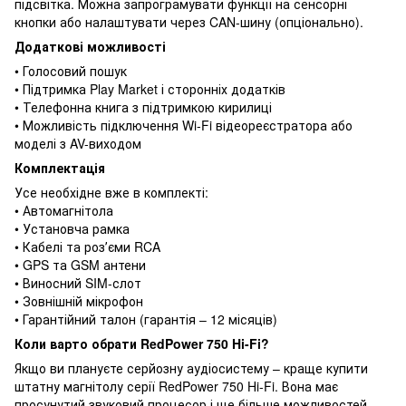
підсвітка. Можна запрограмувати функції на сенсорні
кнопки або налаштувати через CAN-шину (опціонально).
Додаткові можливості
• Голосовий пошук
• Підтримка Play Market і сторонніх додатків
• Телефонна книга з підтримкою кирилиці
• Можливість підключення Wi-Fi відеореєстратора або
моделі з AV-виходом
Комплектація
Усе необхідне вже в комплекті:
• Автомагнітола
• Установча рамка
• Кабелі та розʼєми RCA
• GPS та GSM антени
• Виносний SIM-слот
• Зовнішній мікрофон
• Гарантійний талон (гарантія – 12 місяців)
Коли варто обрати RedPower 750 Hi-Fi?
Якщо ви плануєте серйозну аудіосистему – краще купити
штатну магнітолу серії RedPower 750 Hi-Fi. Вона має
просунутий звуковий процесор і ще більше можливостей