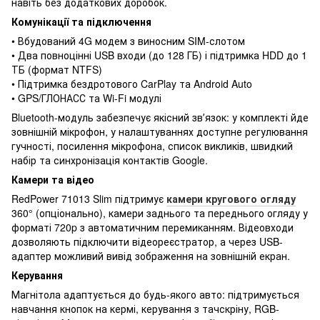
навіть без додаткових доробок.
Комунікації та підключення
• Вбудований 4G модем з виносним SIM-слотом
• Два повноцінні USB входи (до 128 ГБ) і підтримка HDD до 1
ТБ (формат NTFS)
• Підтримка бездротового CarPlay та Android Auto
• GPS/ГЛОНАСС та Wi-Fi модулі
Bluetooth-модуль забезпечує якісний звʼязок: у комплекті йде
зовнішній мікрофон, у налаштуваннях доступне регулювання
гучності, посилення мікрофона, список викликів, швидкий
набір та синхронізація контактів Google.
Камери та відео
RedPower 71013 Slim підтримує
камери кругового огляду
360° (опціонально), камери заднього та переднього огляду у
форматі 720p з автоматичним перемиканням. Відеовходи
дозволяють підключити відеореєстратор, а через USB-
адаптер можливий вивід зображення на зовнішній екран.
Керування
Магнітола адаптується до будь-якого авто: підтримується
навчання кнопок на кермі, керування з тачскріну, RGB-