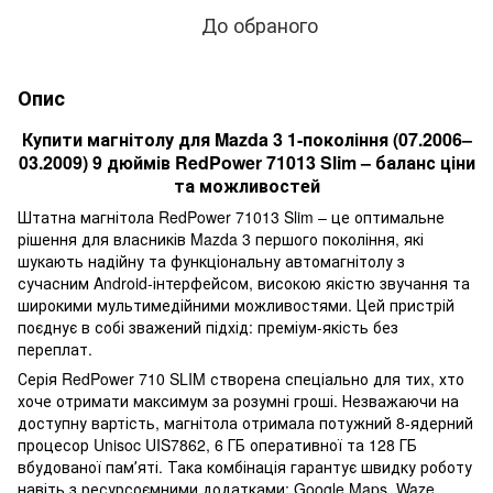
До обраного
Опис
Купити магнітолу для Mazda 3 1-покоління (07.2006–
03.2009) 9 дюймів RedPower 71013 Slim – баланс ціни
та можливостей
Штатна магнітола RedPower 71013 Slim – це оптимальне
рішення для власників Mazda 3 першого покоління, які
шукають надійну та функціональну автомагнітолу з
сучасним Android-інтерфейсом, високою якістю звучання та
широкими мультимедійними можливостями. Цей пристрій
поєднує в собі зважений підхід: преміум-якість без
переплат.
Серія RedPower 710 SLIM створена спеціально для тих, хто
хоче отримати максимум за розумні гроші. Незважаючи на
доступну вартість, магнітола отримала потужний 8-ядерний
процесор Unisoc UIS7862, 6 ГБ оперативної та 128 ГБ
вбудованої памʼяті. Така комбінація гарантує швидку роботу
навіть з ресурсоємними додатками: Google Maps, Waze,