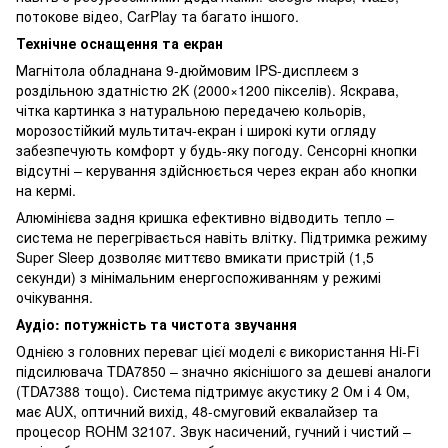
потокове відео, CarPlay та багато іншого.
Технічне оснащення та екран
Магнітола обладнана 9-дюймовим IPS-дисплеєм з
роздільною здатністю 2K (2000×1200 пікселів). Яскрава,
чітка картинка з натуральною передачею кольорів,
морозостійкий мультитач-екран і широкі кути огляду
забезпечують комфорт у будь-яку погоду. Сенсорні кнопки
відсутні – керування здійснюється через екран або кнопки
на кермі.
Алюмінієва задня кришка ефективно відводить тепло –
система не перегрівається навіть влітку. Підтримка режиму
Super Sleep дозволяє миттєво вмикати пристрій (1,5
секунди) з мінімальним енергоспоживанням у режимі
очікування.
Аудіо: потужність та чистота звучання
Однією з головних переваг цієї моделі є використання Hi-Fi
підсилювача TDA7850 – значно якіснішого за дешеві аналоги
(TDA7388 тощо). Система підтримує акустику 2 Ом і 4 Ом,
має AUX, оптичний вихід, 48-смуговий еквалайзер та
процесор ROHM 32107. Звук насичений, гучний і чистий –