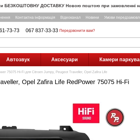
ЕЗКОШТОВНУ ДОСТАВКУ Новою поштою при замовленні на суму по
рнення
Контактна інформація
Відеоканал
Новини
Умови передзамовл
61-73-73
067 837-33-33
Передзвонити вам?
Автозвук
Аксесуари
Камери паркува
r 75075 Hi-Fi для Citroen Jumpy, Peugeot Traveller, Opel Zafira Life
veller, Opel Zafira Life RedPower 75075 Hi-Fi