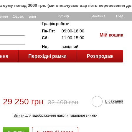
над 3000 грн. (ми оплачуємо вартість перевезення до клієнт
Рус
Укр
Бажання
Вхід
ення
Сервіс
Блог
Графік роботи:
Пн-Пт:
09:00-18:00
Мій кошик
Сб:
11:00-15:00
Нд:
вихідний
ння
Перехідні рамки
Розпродаж
29 250 грн
32 400 грн
В бажання
Ввійти
для відображення накопичувальної знижки
%