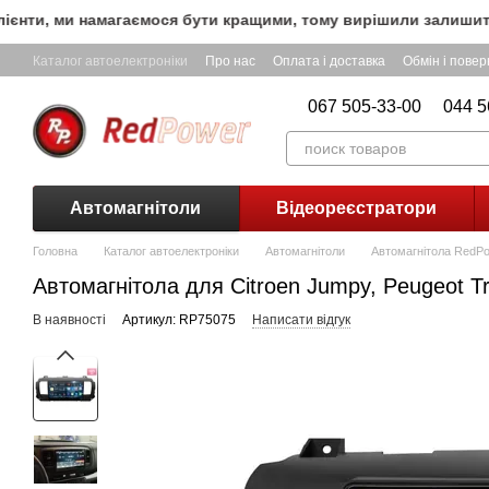
Перейти до основного контенту
нти, ми намагаємося бути кращими, тому вирішили залишити Б
Каталог автоелектроніки
Про нас
Оплата і доставка
Обмін і пове
067 505-33-00
044 5
Автомагнітоли
Відеореєстратори
Головна
Каталог автоелектроніки
Автомагнітоли
Автомагнітола RedPowe
Автомагнітола для Citroen Jumpy, Peugeot Tra
В наявності
Артикул: RP75075
Написати відгук