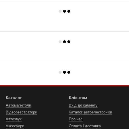
Каталог
Клієнтам
Автомагнітоли
Вхід до кабінету
Відеореєстратори
Каталог автоелектроніки
Автозвук
Про нас
Аксесуари
Оплата і доставка