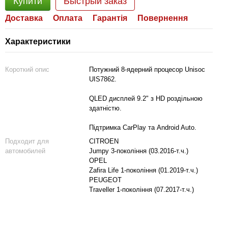
Купити
Быстрый заказ
Доставка
Оплата
Гарантія
Повернення
Характеристики
Короткий опис
Потужний 8-ядерний процесор Unisoc
UIS7862.
QLED дисплей 9.2" з HD роздільною
здатністю.
Підтримка CarPlay та Android Auto.
Подходит для
CITROEN
автомобилей
Jumpy 3-покоління (03.2016-т.ч.)
OPEL
Zafira Life 1-покоління (01.2019-т.ч.)
PEUGEOT
Traveller 1-покоління (07.2017-т.ч.)