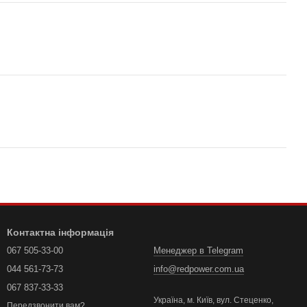
Контактна інформація
067 505-33-00
Менеджер в Telegram
044 561-73-73
info@redpower.com.ua
067 837-33-33
Україна, м. Київ, вул. Стеценко,
Передзвонити вам?