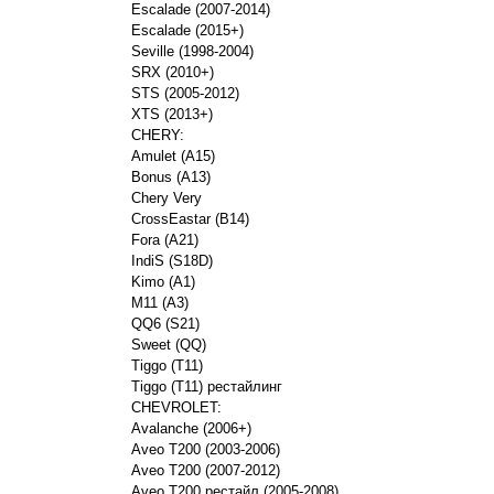
Escalade (2007-2014)
Escalade (2015+)
Seville (1998-2004)
SRX (2010+)
STS (2005-2012)
XTS (2013+)
CHERY:
Amulet (A15)
Bonus (A13)
Chery Very
CrossEastar (B14)
Fora (A21)
IndiS (S18D)
Kimo (A1)
M11 (A3)
QQ6 (S21)
Sweet (QQ)
Tiggo (T11)
Tiggo (T11) рестайлинг
CHEVROLET:
Avalanche (2006+)
Aveo T200 (2003-2006)
Aveo T200 (2007-2012)
Aveo T200 рестайл (2005-2008)