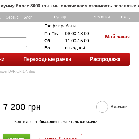
 3000 грн. (мы оплачиваем стоимость перевозки до клиента
Рус
Укр
Желания
Вход
а
Сервис
Блог
График работы:
Пн-Пт:
09:00-18:00
Мой заказ
Сб:
11:00-15:00
Вс:
выходной
ки
Переходные рамки
Распродажа
power DVR-UNI1-N dual
7 200 грн
В желания
Войти
для отображения накопительной скидки
%