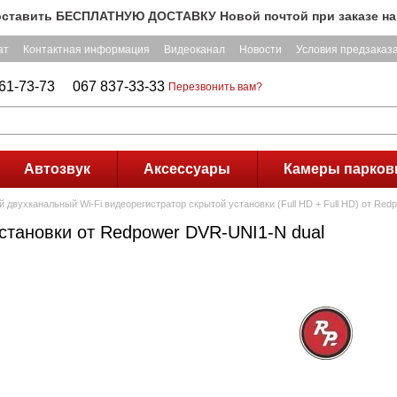
ЕСПЛАТНУЮ ДОСТАВКУ Новой почтой при заказе на сумму более
ат
Контактная информация
Видеоканал
Новости
Условия предзаказ
61-73-73
067 837-33-33
Перезвонить вам?
Автозвук
Аксессуары
Камеры парков
 двухканальный Wi-Fi видеорегистратор скрытой установки (Full HD + Full HD) от Red
становки от Redpower DVR-UNI1-N dual