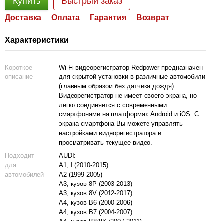
Купить
Быстрый заказ
Доставка
Оплата
Гарантия
Возврат
Характеристики
Короткое
Wi-Fi видеорегистратор Redpower предназначен
описание
для скрытой установки в различные автомобили
(главным образом без датчика дождя).
Видеорегистратор не имеет своего экрана, но
легко соединяется с современными
смартфонами на платформах Android и iOS. C
экрана смартфона Вы можете управлять
настройками видеорегистратора и
просматривать текущее видео.
Подходит
AUDI:
для
A1, I (2010-2015)
автомобилей
A2 (1999-2005)
A3, кузов 8P (2003-2013)
A3, кузов 8V (2012-2017)
A4, кузов B6 (2000-2006)
A4, кузов B7 (2004-2007)