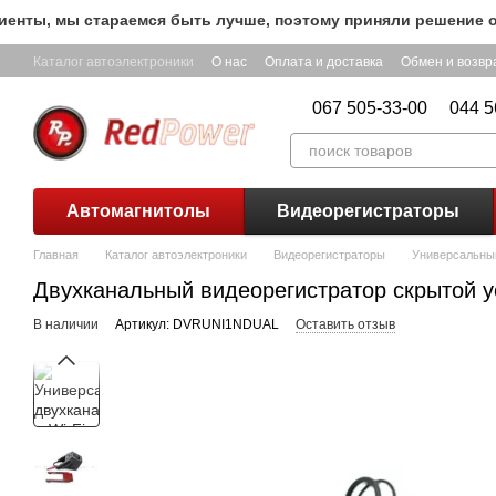
Перейти к основному контенту
 стараемся быть лучше, поэтому приняли решение оставить Б
Каталог автоэлектроники
О нас
Оплата и доставка
Обмен и возвр
067 505-33-00
044 5
Автомагнитолы
Видеорегистраторы
Главная
Каталог автоэлектроники
Видеорегистраторы
Универсальный
Двухканальный видеорегистратор скрытой у
В наличии
Артикул: DVRUNI1NDUAL
Оставить отзыв