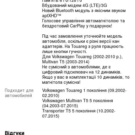
Вбудований модем 4G (LTE)/3G
Новий Bluetooth модуль з якісним звуком
aptXHD™
Голосове управління автомагнітолою та
бездротовий CarPlay у подарунок!
Під час замовлення уточнюйте модель
автомобіля, оскільки є різні версії кан
адаптерів. На Touareg з руля працюють
лише кнопки гучності.
Для Volkswagen Touareg (2002-2010 р.),
Multivan T5 (2003-2014)
Не сумісний з автомобілями, де є
цифровий підсилювач на 12 динаміків.
Якщо у вас в комплектації 10 динаміків, то
магнітола сумісна!
Подходит для
Volkswagen Touareg 1 покоління (09.2002-
автомобилей
02.2010)
Volkswagen Multivan T5 5 покоління
(04.2003-07.2015)
Transporter T5 5 покоління (10.2002-
07.2015)
Відгуки