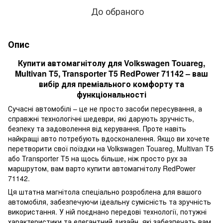
До обраного
Опис
Купити автомагнітолу для Volkswagen Touareg,
Multivan T5, Transporter T5 RedPower 71142 – ваш
вибір для преміального комфорту та
функціональності
Сучасні автомобілі – це не просто засоби пересування, а
справжні технологічні шедеври, які дарують зручність,
безпеку та задоволення від керування. Проте навіть
найкращі авто потребують вдосконалення. Якщо ви хочете
перетворити свої поїздки на Volkswagen Touareg, Multivan T5
або Transporter T5 на щось більше, ніж просто рух за
маршрутом, вам варто купити автомагнітолу RedPower
71142.
Ця штатна магнітола спеціально розроблена для вашого
автомобіля, забезпечуючи ідеальну сумісність та зручність
використання. У ній поєднано передові технології, потужні
характеристики та елегантний дизайн, які забезпечать вам