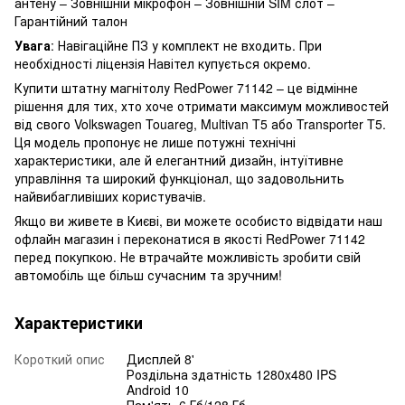
антену – Зовнішній мікрофон – Зовнішній SIM слот –
Гарантійний талон
Увага
: Навігаційне ПЗ у комплект не входить. При
необхідності ліцензія Навітел купується окремо.
Купити штатну магнітолу RedPower 71142 – це відмінне
рішення для тих, хто хоче отримати максимум можливостей
від свого Volkswagen Touareg, Multivan T5 або Transporter T5.
Ця модель пропонує не лише потужні технічні
характеристики, але й елегантний дизайн, інтуїтивне
управління та широкий функціонал, що задовольнить
найвибагливіших користувачів.
Якщо ви живете в Києві, ви можете особисто відвідати наш
офлайн магазин і переконатися в якості RedPower 71142
перед покупкою. Не втрачайте можливість зробити свій
автомобіль ще більш сучасним та зручним!
Характеристики
Короткий опис
Дисплей 8'
Роздільна здатність 1280x480 IPS
Android 10
Пам'ять 6 Гб/128 Гб