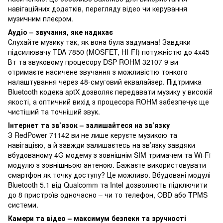
навігаційних додатків, перегляду відео чи керування
музичним плеєром.
Аудіо – звучання, яке надихає
Слухайте музику так, як вона була задумана! Завдяки
підсилювачу TDA 7850 (MOSFET, HI-FI) потужністю до 4x45
Вт та звуковому процесору DSP ROHM 32107 9 ви
отримаєте насичене звучання з можливістю тонкого
налаштування через 48-смуговий еквалайзер. Підтримка
Bluetooth кодека aptX дозволяє передавати музику у високій
якості, а оптичний вихід з процесора ROHM забезпечує ще
чистіший та точніший звук.
Інтернет та зв’язок – залишайтеся на зв’язку
З RedPower 71142 ви не лише керуєте музикою та
навігацією, а й завжди залишаєтесь на зв’язку завдяки
вбудованому 4G модему з зовнішнім SIM тримачем та Wi-Fi
модулю з зовнішньою антеною. Бажаєте використовувати
смартфон як точку доступу? Це можливо. Вбудовані модулі
Bluetooth 5.1 від Qualcomm та Intel дозволяють підключити
до 8 пристроїв одночасно – чи то телефон, OBD або TPMS
системи.
Камери та відео – максимум безпеки та зручності