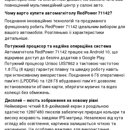
повноцінний мультимедійний центр у салоні авто.
Чому варто купити автомагнітолу RedPower 71142?
Поєднання інноваційних технологій та продуманого
функціоналу робить RedPower 71142 ідеальним вибором для
вашого автомобіля. Розгляньмо її характеристики
детальніше.
Потужний процесор та надійна операційна система
Автомагнітола RedPower 71142 працює на Android 10, що
відкриває доступ до безлічі додатків з Google Play.
Потужний процесор Unisoc UIS7862 з тактовою частотою
1.8 ГГц (8 ядер) гарантує плавну та швидку роботу навіть
при інтенсивному використанні. Поєднання 6 Гб оперативної
пам’яті (LPDDR4) та 128 Гб вбудованої пам’яті дозволяє
встановлювати об’ємні карти, зберігати музичні та відео
колекції без обмежень.
Дисплей – якість зображення на новому рівні
Неймовірно чіткий 8.8-дюймовий екран з роздільною
здатністю 1280*480 пікселів забезпечує природні кольори та
високу яскравість завдяки IPS матриці. Незалежно від кута
огляду або освітлення, картинка залишається чіткою та
насиченою. Це особливо важливо для використання