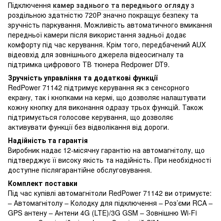
Підключення
камер заднього та переднього огляду
з
роздільною здатністю 720P значно покращує безпеку та
зручність паркування. Можливість автоматичного вмикання
передньої камери після використання задньої додає
комфорту під час керування. Крім того, передбачений AUX
відеовхід для зовнішнього джерела відеосигналу та
підтримка цифрового ТВ тюнера Redpower DT9.
Зручність управління та додаткові функції
RedPower 71142 підтримує керування як з сенсорного
екрану, так і кнопками на кермі, що дозволяє налаштувати
кожну кнопку для виконання одразу трьох функцій. Також
підтримується голосове керування, що дозволяє
активувати функції без відволікання від дороги.
Надійність та гарантія
Виробник надає 12-місячну гарантію на автомагнітолу, що
підтверджує її високу якість та надійність. При необхідності
доступне післягарантійне обслуговування.
Комплект поставки
Під час купівлі автомагнітоли RedPower 71142 ви отримуєте:
– Автомагнітолу – Колодку для підключення – Роз’єми RCA –
GPS антену – Антени 4G (LTE)/3G GSM – Зовнішню Wi-Fi