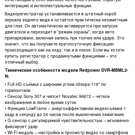
интеграцию и интеллектуальные функции.
Видеорегистратор устанавливается в штатный короб
зеркала заднего вида и остаётся практически незаметным
для глаз. Он автоматически активируется при запуске
двигателя и переходит в "режим охраны", когда авто
припарковано, включая запись при толчке или ударе. Это
значит, что вы получаете круглосуточную фиксацию
происходящего как на ходу, так и в покое. Если вы хотите
купить регистратор с продвинутыми функциями – это
отличный выбор.
Технические особенности модели Redpower DVR-MBML2-
N:
• Full HD-съёмка с широким углом обзора 119° по
горизонтали
• Сенсор Sony 307 и чипсет Novatec 96672 – чёткое
изображение в любое время суток
• Функция LowFrame – энергоэффективная видеосъёмка 1
кадр в секунду до 24 часов после выключения зажигания
• G-сенсор с регулируемой чувствительностью – мгновенно
фиксирует удар
• Wi-Fi модуль – настройка и просмотр видео со смартфона