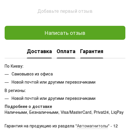
Добавьте первый отзыв
Написать отзыв
Доставка
Оплата
Гарантия
По Киеву:
Самовывоз из офиса
Новой почтой или другими перевозчиками
В регионы:
Новой почтой или другими перевозчиками
Подробнее о доставке
Наличными, Безналичными, Visa/MasterCard, Privat24, LiqPay
Подробнее:
http://rozetka.com.ua/samsung_sm-
g361hhadsek/p3316040/#
Гарантия на продукцию из раздела "
Автомагнитолы
" - 12