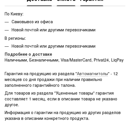
По Киеву:
Самовывоз из офиса
Новой почтой или другими перевозчиками
В регионы:
Новой почтой или другими перевозчиками
Подробнее о доставке
Наличными, Безналичными, Visa/MasterCard, Privat24, LiqPay
Подробнее:
http://rozetka.com.ua/samsung_sm-
g361hhadsek/p3316040/#
Гарантия на продукцию из раздела "
Автомагнитолы
" - 12
месяцев со дня продажи при наличии правильно
заполненного гарантийного талона.
Для товаров из раздела "Уцененные товары" гарантия
составляет 1 месяц, если в описании товара не указано
другое.
Информация о гарантии на продукцию из других разделов
указана в описании конкретного продукта.