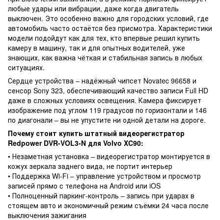
любые удары или вибрации, даже когда двигатель
выключен. Это особенно важно для городских условий, где
автомобиль часто остаётся без присмотра. Характеристики
модели подойдут как для тех, кто впервые решил купить
камеру в машину, так и для опытных водителей, уже
знающих, как важна чёткая и стабильная запись в любых
ситуациях.
Сердце устройства – надёжный чипсет Novatec 96658 и
сенсор Sony 323, обеспечивающий качество записи Full HD
даже в сложных условиях освещения. Камера фиксирует
изображение под углом 119 градусов по горизонтали и 146
по диагонали – вы не упустите ни одной детали на дороге.
Почему стоит купить штатный видеорегистратор
Redpower DVR-VOL3-N для Volvo XC90:
• Незаметная установка – видеорегистратор монтируется в
кожух зеркала заднего вида, не портит интерьер
• Поддержка Wi-Fi – управление устройством и просмотр
записей прямо с телефона на Android или iOS
• Полноценный паркинг-контроль – запись при ударах в
стоящем авто и экономичный режим съёмки 24 часа после
выключения зажигания