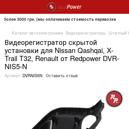
е 3000 грн. (мы оплачиваем стоимость перевозки до клиент
Каталог автоэлектроники
Видеорегистраторы
Штатный W
Видеорегистратор скрытой
установки для Nissan Qashqai, X-
Trail T32, Renault от Redpower DVR-
NIS5-N
Артикул:
DVRNIS5N
Оставить отзыв