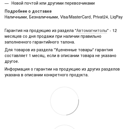
Новой почтой или другими перевозчиками
Подробнее о доставке
Наличными, Безналичными, Visa/MasterCard, Privat24, LiqPay
Подробнее:
http://rozetka.com.ua/samsung_sm-
g361hhadsek/p3316040/#
Гарантия на продукцию из раздела "
Автомагнитолы
" - 12
месяцев со дня продажи при наличии правильно
заполненного гарантийного талона.
Для товаров из раздела "Уцененные товары" гарантия
составляет 1 месяц, если в описании товара не указано
другое.
Информация о гарантии на продукцию из других разделов
указана в описании конкретного продукта.