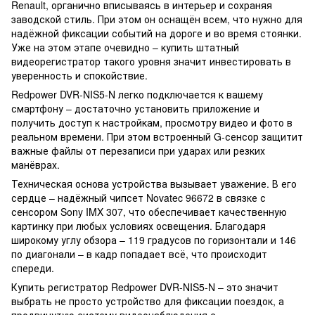
Renault, органично вписываясь в интерьер и сохраняя
заводской стиль. При этом он оснащён всем, что нужно для
надёжной фиксации событий на дороге и во время стоянки.
Уже на этом этапе очевидно – купить штатный
видеорегистратор такого уровня значит инвестировать в
уверенность и спокойствие.
Redpower DVR-NIS5-N легко подключается к вашему
смартфону – достаточно установить приложение и
получить доступ к настройкам, просмотру видео и фото в
реальном времени. При этом встроенный G-сенсор защитит
важные файлы от перезаписи при ударах или резких
манёврах.
Техническая основа устройства вызывает уважение. В его
сердце – надёжный чипсет Novatec 96672 в связке с
сенсором Sony IMX 307, что обеспечивает качественную
картинку при любых условиях освещения. Благодаря
широкому углу обзора – 119 градусов по горизонтали и 146
по диагонали – в кадр попадает всё, что происходит
спереди.
Купить регистратор Redpower DVR-NIS5-N – это значит
выбрать не просто устройство для фиксации поездок, а
продвинутую систему видеонаблюдения с