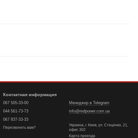
Контактная информация
067 505-33-00
Менеджер в Telegram
044 561-73-73
info@redpower.com.ua
067 837-33-33
Украина, г. Киев, ул. Стеценко, 21,
Перезвонить вам?
офис 302
Карта проезда