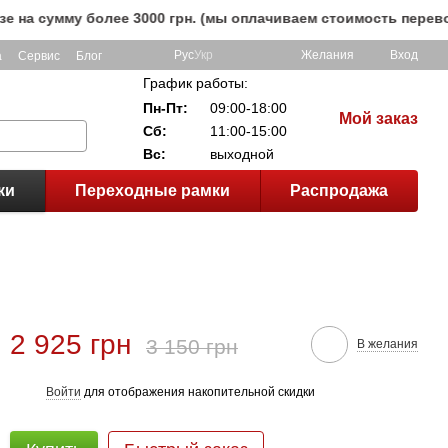
умму более 3000 грн. (мы оплачиваем стоимость перевозки д
Рус
Укр
Желания
Вход
а
Сервис
Блог
График работы:
Пн-Пт:
09:00-18:00
Мой заказ
Сб:
11:00-15:00
Вс:
выходной
ки
Переходные рамки
Распродажа
2 925 грн
3 150 грн
В желания
Войти
для отображения накопительной скидки
%