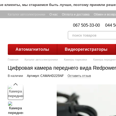
Перейти к основному контенту
лиенты, мы стараемся быть лучше, поэтому приняли решение 
Каталог автоэлектроники
О нас
Оплата и доставка
Обмен и возвр
067 505-33-00
044 5
Автомагнитолы
Видеорегистраторы
Главная
Каталог автоэлектроники
Камеры парковки
Камера переднег
Цифровая камера переднего вида Redpowe
В наличии
Артикул: CAMAHD225NF
Оставить отзыв