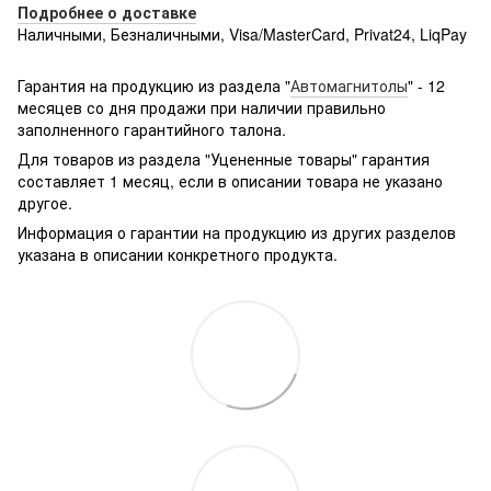
Подробнее о доставке
Наличными, Безналичными, Visa/MasterCard, Privat24, LiqPay
Подробнее:
http://rozetka.com.ua/samsung_sm-
g361hhadsek/p3316040/#
Гарантия на продукцию из раздела "
Автомагнитолы
" - 12
месяцев со дня продажи при наличии правильно
заполненного гарантийного талона.
Для товаров из раздела "Уцененные товары" гарантия
составляет 1 месяц, если в описании товара не указано
другое.
Информация о гарантии на продукцию из других разделов
указана в описании конкретного продукта.