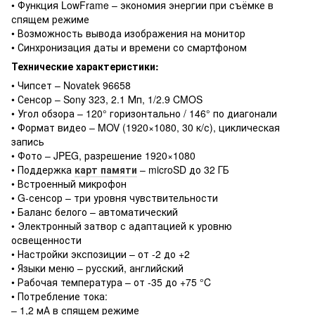
• Функция LowFrame – экономия энергии при съёмке в
спящем режиме
• Возможность вывода изображения на монитор
• Синхронизация даты и времени со смартфоном
Технические характеристики:
• Чипсет – Novatek 96658
• Сенсор – Sony 323, 2.1 Мп, 1/2.9 CMOS
• Угол обзора – 120° горизонтально / 146° по диагонали
• Формат видео – MOV (1920×1080, 30 к/с), циклическая
запись
• Фото – JPEG, разрешение 1920×1080
• Поддержка
карт памяти
– microSD до 32 ГБ
• Встроенный микрофон
• G-сенсор – три уровня чувствительности
• Баланс белого – автоматический
• Электронный затвор с адаптацией к уровню
освещенности
• Настройки экспозиции – от -2 до +2
• Языки меню – русский, английский
• Рабочая температура – от -35 до +75 °C
• Потребление тока:
– 1,2 мА в спящем режиме