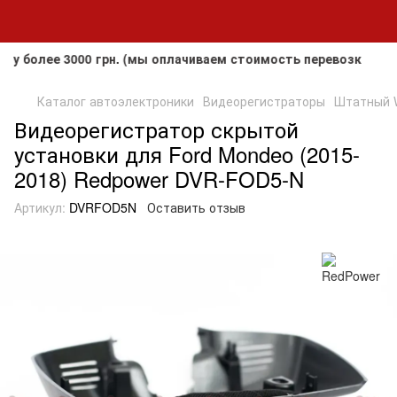
лее 3000 грн. (мы оплачиваем стоимость перевозки до клие
Каталог автоэлектроники
Видеорегистраторы
Штатный W
Видеорегистратор скрытой
установки для Ford Mondeo (2015-
2018) Redpower DVR-FOD5-N
Артикул:
DVRFOD5N
Оставить отзыв