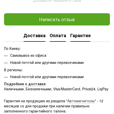
Добавьте первый отзыв
Написать отзыв
Доставка
Оплата
Гарантия
По Киеву:
Самовывоз из офиса
Новой почтой или другими перевозчиками
В регионы:
Новой почтой или другими перевозчиками
Подробнее о доставке
Наличными, Безналичными, Visa/MasterCard, Privat24, LiqPay
Подробнее:
http://rozetka.com.ua/samsung_sm-
g361hhadsek/p3316040/#
Гарантия на продукцию из раздела "
Автомагнитолы
" - 12
месяцев со дня продажи при наличии правильно
заполненного гарантийного талона.