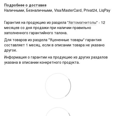
Подробнее о доставке
Наличными, Безналичными, Visa/MasterCard, Privat24, LiqPay
Подробнее:
http://rozetka.com.ua/samsung_sm-
g361hhadsek/p3316040/#
Гарантия на продукцию из раздела "
Автомагнитолы
" - 12
месяцев со дня продажи при наличии правильно
заполненного гарантийного талона.
Для товаров из раздела "Уцененные товары" гарантия
составляет 1 месяц, если в описании товара не указано
другое.
Информация о гарантии на продукцию из других разделов
указана в описании конкретного продукта.