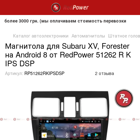
е 3000 грн. (мы оплачиваем стоимость перевозки до клиент
Каталог автоэлектроники
Автомагнитолы
Штатное головн
Магнитола для Subaru XV, Forester
на Android 8 от RedPower 51262 R K
IPS DSP
Артикул:
RP51262RKIPSDSP
2 отзыва