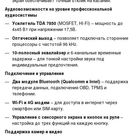
экран обеспечивает точный отклик на касания.
Аудиовозможности на уровне профессиональной
аудиосистемы
Усилитель TDA 7850
(MOSFET, HI-FI) – мощность до
4x45 Вт при напряжении 17,5В.
Оптический выход
– позволяет подключать сторонние
процессоры с частотой 96 kHz.
10-полосный эквалайзер
и 6-канальные временные
задержки – для тонкой настройки звука под
индивидуальные предпочтения.
Подключение и управление
Два модуля Bluetooth (Qualcomm и Intel)
– поддержка
передачи данных, подключения OBD, TPMS и
телефонии.
Wi-Fi и 4G модем
– для доступа в интернет через
смартфон или SIM-карту.
Управление с сенсорного экрана и кнопок на руле
–
настройка до трех функций на каждую кнопку.
Поддержка камер и видео