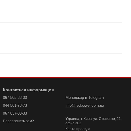
Контактная информация
067 505-33-00
Менеджер в Telegram
044 561-73-73
info@redpower.com.ua
067 837-33-33
Украина, г. Киев, ул. Стеценко, 21,
Перезвонить вам?
офис 302
Карта проезда