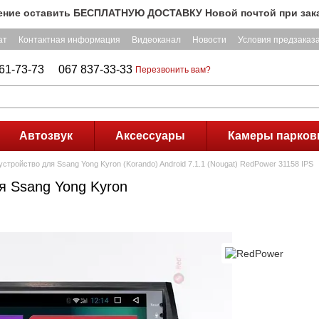
 оставить БЕСПЛАТНУЮ ДОСТАВКУ Новой почтой при заказе на 
ат
Контактная информация
Видеоканал
Новости
Условия предзаказ
61-73-73
067 837-33-33
Перезвонить вам?
Автозвук
Аксессуары
Камеры парков
стройство для Ssang Yong Kyron (Korando) Android 7.1.1 (Nougat) RedPower 31158 IPS
я Ssang Yong Kyron