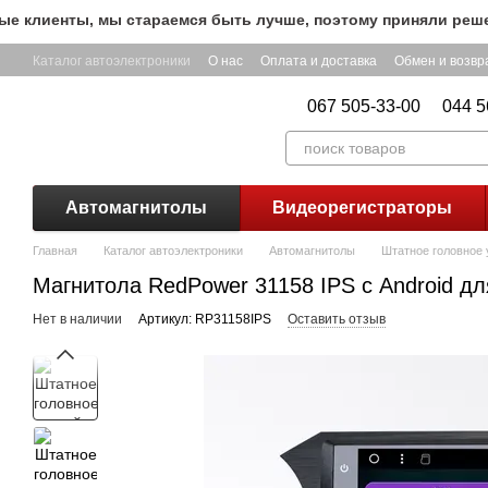
Перейти к основному контенту
лиенты, мы стараемся быть лучше, поэтому приняли решение
Каталог автоэлектроники
О нас
Оплата и доставка
Обмен и возвр
067 505-33-00
044 5
Автомагнитолы
Видеорегистраторы
Главная
Каталог автоэлектроники
Автомагнитолы
Штатное головное у
Магнитола RedPower 31158 IPS с Android дл
Нет в наличии
Артикул: RP31158IPS
Оставить отзыв