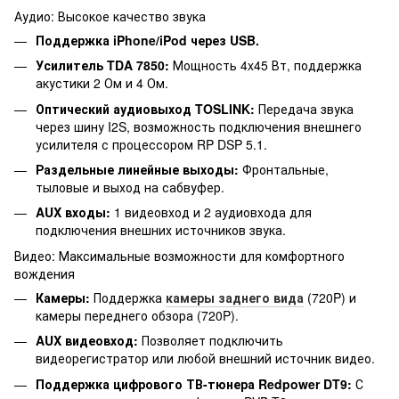
Аудио: Высокое качество звука
Поддержка iPhone/iPod через USB.
Усилитель TDA 7850:
Мощность 4x45 Вт, поддержка
акустики 2 Ом и 4 Ом.
Оптический аудиовыход TOSLINK:
Передача звука
через шину I2S, возможность подключения внешнего
усилителя с процессором RP DSP 5.1.
Раздельные линейные выходы:
Фронтальные,
тыловые и выход на сабвуфер.
AUX входы:
1 видеовход и 2 аудиовхода для
подключения внешних источников звука.
Видео: Максимальные возможности для комфортного
вождения
Камеры:
Поддержка
камеры заднего вида
(720P) и
камеры переднего обзора (720P).
AUX видеовход:
Позволяет подключить
видеорегистратор или любой внешний источник видео.
Поддержка цифрового ТВ-тюнера Redpower DT9:
С