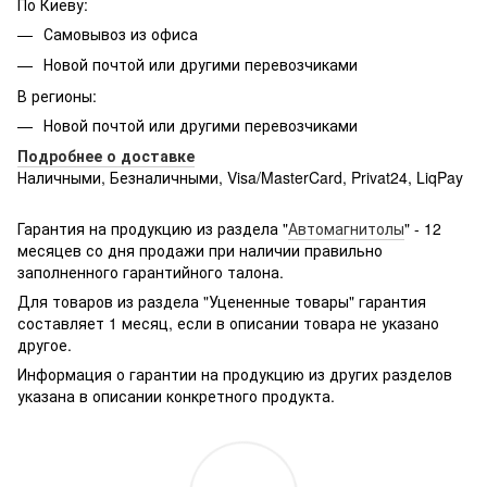
По Киеву:
Самовывоз из офиса
Новой почтой или другими перевозчиками
В регионы:
Новой почтой или другими перевозчиками
Подробнее о доставке
Наличными, Безналичными, Visa/MasterCard, Privat24, LiqPay
Подробнее:
http://rozetka.com.ua/samsung_sm-
g361hhadsek/p3316040/#
Гарантия на продукцию из раздела "
Автомагнитолы
" - 12
месяцев со дня продажи при наличии правильно
заполненного гарантийного талона.
Для товаров из раздела "Уцененные товары" гарантия
составляет 1 месяц, если в описании товара не указано
другое.
Информация о гарантии на продукцию из других разделов
указана в описании конкретного продукта.