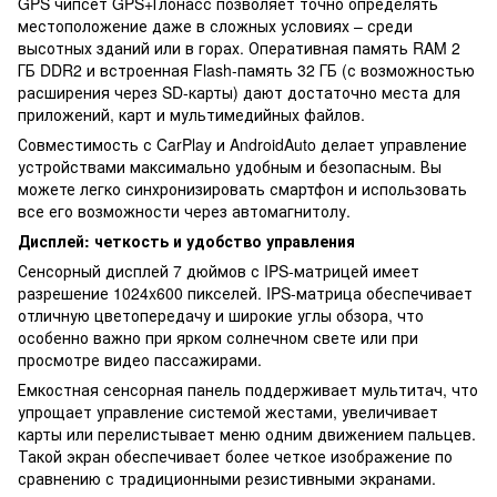
GPS чипсет GPS+Глонасс позволяет точно определять
местоположение даже в сложных условиях – среди
высотных зданий или в горах. Оперативная память RAM 2
ГБ DDR2 и встроенная Flash-память 32 ГБ (с возможностью
расширения через SD-карты) дают достаточно места для
приложений, карт и мультимедийных файлов.
Совместимость с CarPlay и AndroidAuto делает управление
устройствами максимально удобным и безопасным. Вы
можете легко синхронизировать смартфон и использовать
все его возможности через автомагнитолу.
Дисплей: четкость и удобство управления
Сенсорный дисплей 7 дюймов с IPS-матрицей имеет
разрешение 1024x600 пикселей. IPS-матрица обеспечивает
отличную цветопередачу и широкие углы обзора, что
особенно важно при ярком солнечном свете или при
просмотре видео пассажирами.
Емкостная сенсорная панель поддерживает мультитач, что
упрощает управление системой жестами, увеличивает
карты или перелистывает меню одним движением пальцев.
Такой экран обеспечивает более четкое изображение по
сравнению с традиционными резистивными экранами.