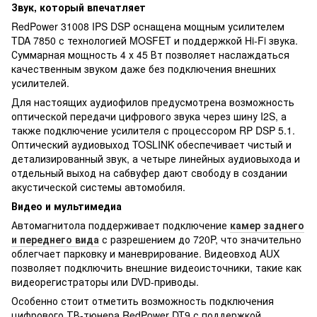
Звук, который впечатляет
RedPower 31008 IPS DSP оснащена мощным усилителем
TDA 7850 с технологией MOSFET и поддержкой Hi-Fi звука.
Суммарная мощность 4 х 45 Вт позволяет наслаждаться
качественным звуком даже без подключения внешних
усилителей.
Для настоящих аудиофилов предусмотрена возможность
оптической передачи цифрового звука через шину I2S, а
также подключение усилителя с процессором RP DSP 5.1.
Оптический аудиовыход TOSLINK обеспечивает чистый и
детализированный звук, а четыре линейных аудиовыхода и
отдельный выход на сабвуфер дают свободу в создании
акустической системы автомобиля.
Видео и мультимедиа
Автомагнитола поддерживает подключение
камер заднего
и переднего вида
с разрешением до 720P, что значительно
облегчает парковку и маневрирование. Видеовход AUX
позволяет подключить внешние видеоисточники, такие как
видеорегистраторы или DVD-приводы.
Особенно стоит отметить возможность подключения
цифрового ТВ-тюнера RedPower DT9 с поддержкой