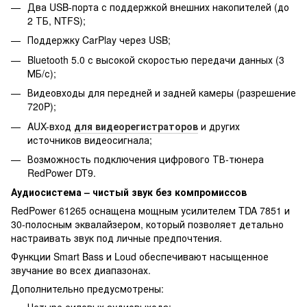
Два USB-порта с поддержкой внешних накопителей (до
2 ТБ, NTFS);
Поддержку CarPlay через USB;
Bluetooth 5.0 с высокой скоростью передачи данных (3
МБ/с);
Видеовходы для передней и задней камеры (разрешение
720P);
AUX-вход
для видеорегистраторов
и других
источников видеосигнала;
Возможность подключения цифрового ТВ-тюнера
RedPower DT9.
Аудиосистема – чистый звук без компромиссов
RedPower 61265 оснащена мощным усилителем TDA 7851 и
30-полосным эквалайзером, который позволяет детально
настраивать звук под личные предпочтения.
Функции Smart Bass и Loud обеспечивают насыщенное
звучание во всех диапазонах.
Дополнительно предусмотрены: