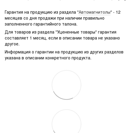
Подробнее:
http://rozetka.com.ua/samsung_sm-
g361hhadsek/p3316040/#
Гарантия на продукцию из раздела "
Автомагнитолы
" - 12
месяцев со дня продажи при наличии правильно
заполненного гарантийного талона.
Для товаров из раздела "Уцененные товары" гарантия
составляет 1 месяц, если в описании товара не указано
другое.
Информация о гарантии на продукцию из других разделов
указана в описании конкретного продукта.