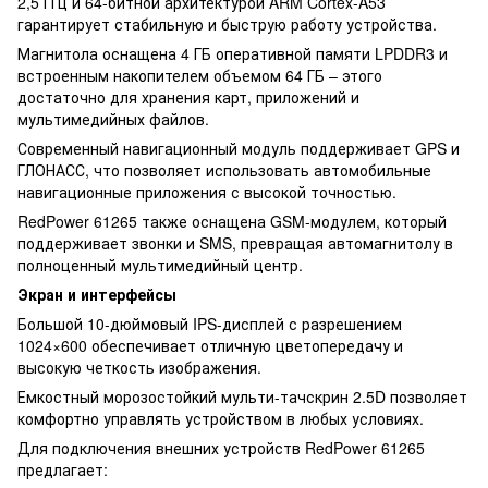
2,5 ГГц и 64-битной архитектурой ARM Cortex-A53
гарантирует стабильную и быструю работу устройства.
Магнитола оснащена 4 ГБ оперативной памяти LPDDR3 и
встроенным накопителем объемом 64 ГБ – этого
достаточно для хранения карт, приложений и
мультимедийных файлов.
Современный навигационный модуль поддерживает GPS и
ГЛОНАСС, что позволяет использовать автомобильные
навигационные приложения с высокой точностью.
RedPower 61265 также оснащена GSM-модулем, который
поддерживает звонки и SMS, превращая автомагнитолу в
полноценный мультимедийный центр.
Экран и интерфейсы
Большой 10-дюймовый IPS-дисплей с разрешением
1024×600 обеспечивает отличную цветопередачу и
высокую четкость изображения.
Емкостный морозостойкий мульти-тачскрин 2.5D позволяет
комфортно управлять устройством в любых условиях.
Для подключения внешних устройств RedPower 61265
предлагает: