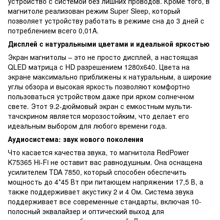
устройство с системой без лишних проводов. Кроме того, в
магнитоле реализован режим Super Sleep, который
позволяет устройству работать в режиме сна до 3 дней с
потреблением всего 0,01A.
Дисплей с натуральными цветами и идеальной яркостью
Экран магнитолы – это не просто дисплей, а настоящая
QLED матрица с HD разрешением 1280x640. Цвета на
экране максимально приближены к натуральным, а широкие
углы обзора и высокая яркость позволяют комфортно
пользоваться устройством даже при ярком солнечном
свете. Этот 9.2-дюймовый экран с емкостным мульти-
тачскрином является морозостойким, что делает его
идеальным выбором для любого времени года.
Аудиосистема: звук нового поколения
Что касается качества звука, то магнитола RedPower
K75365 Hi-Fi не оставит вас равнодушным. Она оснащена
усилителем TDA 7850, который способен обеспечить
мощность до 4*45 Вт при питающем напряжении 17,5 В, а
также поддерживает акустику 2 и 4 Ом. Система звука
поддерживает все современные стандарты, включая 10-
полосный эквалайзер и оптический выход для