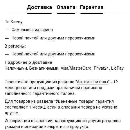
Доставка
Оплата
Гарантия
По Киеву:
Самовывоз из офиса
Новой почтой или другими перевозчиками
В регионы:
Новой почтой или другими перевозчиками
Подробнее о доставке
Наличными, Безналичными, Visa/MasterCard, Privat24, LiqPay
Подробнее:
http://rozetka.com.ua/samsung_sm-
g361hhadsek/p3316040/#
Гарантия на продукцию из раздела "
Автомагнитолы
" - 12
месяцев со дня продажи при наличии правильно
заполненного гарантийного талона.
Для товаров из раздела "Уцененные товары" гарантия
составляет 1 месяц, если в описании товара не указано
другое.
Информация о гарантии на продукцию из других разделов
указана в описании конкретного продукта.