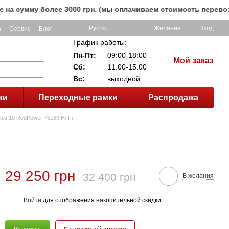
мму более 3000 грн. (мы оплачиваем стоимость перевозки до
Рус
Укр
Желания
Вход
а
Сервис
Блог
График работы:
Пн-Пт:
09:00-18:00
Мой заказ
Сб:
11:00-15:00
Вс:
выходной
ки
Переходные рамки
Распродажа
oid 10 RedPower 75183 Hi-Fi
29 250 грн
32 400 грн
В желания
Войти
для отображения накопительной скидки
%