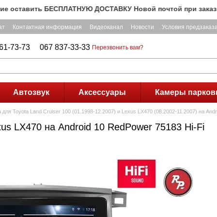
ставить БЕСПЛАТНУЮ ДОСТАВКУ Новой почтой при заказе на су
ат
Контактная информация
Видеоканал
Новости
Условия предзаказ
61-73-73
067 837-33-33
Перезвонить вам?
Автозвук
Аксессуары
Камеры парков
для Toyota Land Cruiser 100 (01.1998-12.2007) и Lexus LX470 (08.2002-11.2007) на Andr
xus LX470 на Android 10 RedPower 75183 Hi-Fi