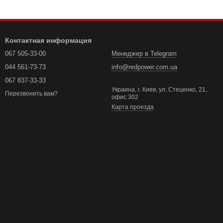
Контактная информация
067 505-33-00
Менеджер в Telegram
044 561-73-73
info@redpower.com.ua
067 837-33-33
Украина, г. Киев, ул. Стеценко, 21,
Перезвонить вам?
офис 302
Карта проезда