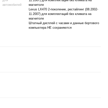
для
12.2007) для комплектаций без климата на
автомобилей
магнитоле
Lexus LX470 2-поколение, рестайлинг (08.2002-
11.2007) для комплектаций без климата на
магнитоле
Штатный дисплей с часами и данные бортового
компьютера НЕ сохраняются