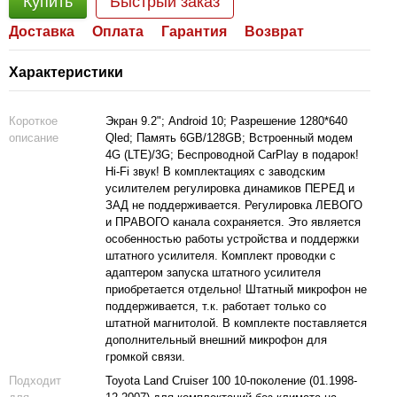
Купить
Быстрый заказ
Доставка
Оплата
Гарантия
Возврат
Характеристики
Короткое
Экран 9.2"; Android 10; Разрешение 1280*640
описание
Qled; Память 6GB/128GB; Встроенный модем
4G (LTE)/3G; Беспроводной CarPlay в подарок!
Hi-Fi звук! В комплектациях с заводским
усилителем регулировка динамиков ПЕРЕД и
ЗАД не поддерживается. Регулировка ЛЕВОГО
и ПРАВОГО канала сохраняется. Это является
особенностью работы устройства и поддержки
штатного усилителя. Комплект проводки с
адаптером запуска штатного усилителя
приобретается отдельно! Штатный микрофон не
поддерживается, т.к. работает только со
штатной магнитолой. В комплекте поставляется
дополнительный внешний микрофон для
громкой связи.
Подходит
Toyota Land Cruiser 100 10-поколение (01.1998-