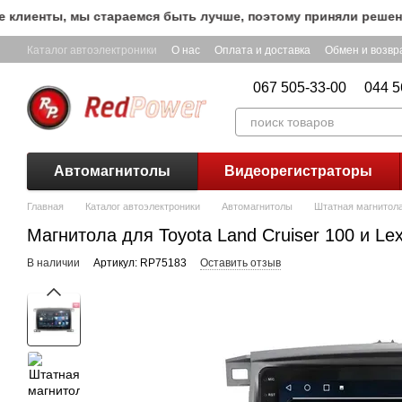
Перейти к основному контенту
енты, мы стараемся быть лучше, поэтому приняли решение о
Каталог автоэлектроники
О нас
Оплата и доставка
Обмен и возвр
067 505-33-00
044 5
Автомагнитолы
Видеорегистраторы
Главная
Каталог автоэлектроники
Автомагнитолы
Штатная магнитола 
Магнитола для Toyota Land Cruiser 100 и Le
В наличии
Артикул: RP75183
Оставить отзыв