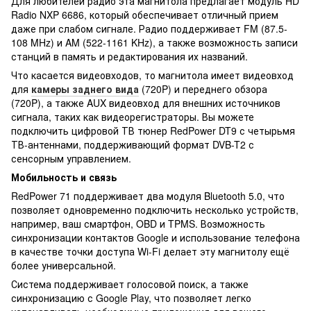
Для любителей радио эта магнитола предлагает модуль HD
Radio NXP 6686, который обеспечивает отличный прием
даже при слабом сигнале. Радио поддерживает FM (87.5-
108 MHz) и AM (522-1161 KHz), а также возможность записи
станций в память и редактирования их названий.
Что касается видеовходов, то магнитола имеет видеовход
для
камеры заднего вида
(720P) и переднего обзора
(720P), а также AUX видеовход для внешних источников
сигнала, таких как видеорегистраторы. Вы можете
подключить цифровой ТВ тюнер RedPower DT9 с четырьмя
ТВ-антеннами, поддерживающий формат DVB-T2 с
сенсорным управлением.
Мобильность и связь
RedPower 71 поддерживает два модуля Bluetooth 5.0, что
позволяет одновременно подключить несколько устройств,
например, ваш смартфон, OBD и TPMS. Возможность
синхронизации контактов Google и использование телефона
в качестве точки доступа Wi-Fi делает эту магнитолу ещё
более универсальной.
Система поддерживает голосовой поиск, а также
синхронизацию с Google Play, что позволяет легко