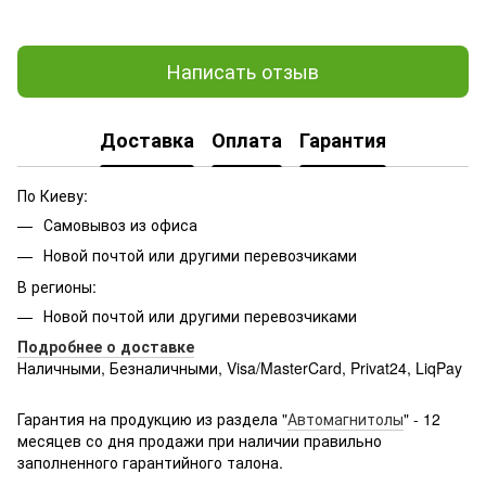
Написать отзыв
Доставка
Оплата
Гарантия
По Киеву:
Самовывоз из офиса
Новой почтой или другими перевозчиками
В регионы:
Новой почтой или другими перевозчиками
Подробнее о доставке
Наличными, Безналичными, Visa/MasterCard, Privat24, LiqPay
Подробнее:
http://rozetka.com.ua/samsung_sm-
g361hhadsek/p3316040/#
Гарантия на продукцию из раздела "
Автомагнитолы
" - 12
месяцев со дня продажи при наличии правильно
заполненного гарантийного талона.