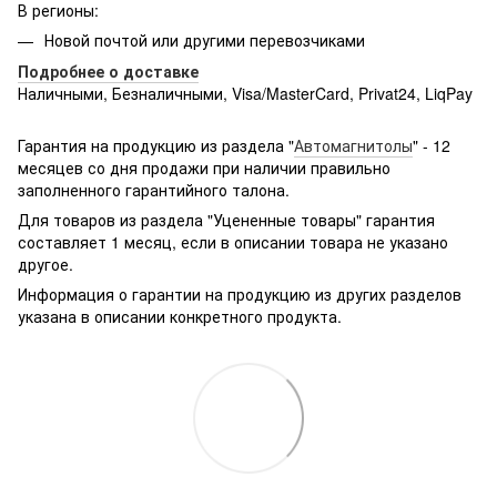
В регионы:
Новой почтой или другими перевозчиками
Подробнее о доставке
Наличными, Безналичными, Visa/MasterCard, Privat24, LiqPay
Подробнее:
http://rozetka.com.ua/samsung_sm-
g361hhadsek/p3316040/#
Гарантия на продукцию из раздела "
Автомагнитолы
" - 12
месяцев со дня продажи при наличии правильно
заполненного гарантийного талона.
Для товаров из раздела "Уцененные товары" гарантия
составляет 1 месяц, если в описании товара не указано
другое.
Информация о гарантии на продукцию из других разделов
указана в описании конкретного продукта.