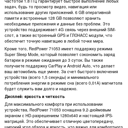
частотой 1.8 ГГц гарантирует быстрое выполнение любых
задач, будь то просмотр видео, навигация или
использование других приложений. 6 GB оперативной
памяти и встроенные 128 GB позволяют хранить
необходимые приложения и данные без проблем. Это
устройство поддерживает 4G связь через внешний SIM-
слот, а также встроенный GPS и ГЛОНАСС модули, что
обеспечит точную навигацию в любой точке мира.
Кроме того, RedPower 71053 имеет поддержку режима
Super Sleep Mode, который позволяет сэкономить заряд
батареи в режиме ожидания до 3 суток. Вы также
получаете поддержку CarPlay и Android Auto, что делает
ваш автомобиль еще умнее. За счет быстрого включения
устройства (всего 1,5 секунды) и минимального
потребления энергии в режиме сна (всего 0,01А) магнитола
будет служить вам долго и надежно.
Дисплей: яркость и четкость
Для максимального комфорта при использовании
устройства, RedPower 71053 оснащена 9.2-дюймовым
экраном с HD-разрешением 1280x640 и настоящей IPS-
матрицей. Это обеспечивает отличную цветопередачу,
широкий угол обзора и яркость, что важно для комфортного