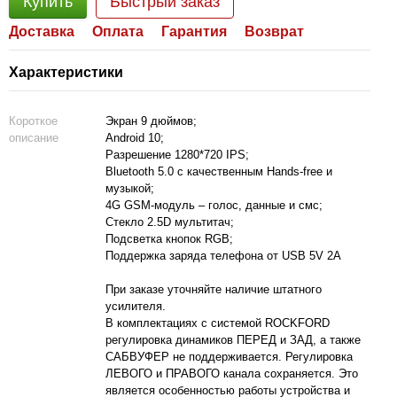
Купить
Быстрый заказ
Доставка
Оплата
Гарантия
Возврат
Характеристики
Короткое
Экран 9 дюймов;
описание
Android 10;
Разрешение 1280*720 IPS;
Bluetooth 5.0 с качественным Hands-free и
музыкой;
4G GSM-модуль – голос, данные и смс;
Cтекло 2.5D мультитач;
Подсветка кнопок RGB;
Поддержка заряда телефона от USB 5V 2A
При заказе уточняйте наличие штатного
усилителя.
В комплектациях с системой ROCKFORD
регулировка динамиков ПЕРЕД и ЗАД, а также
САБВУФЕР не поддерживается. Регулировка
ЛЕВОГО и ПРАВОГО канала сохраняется. Это
является особенностью работы устройства и