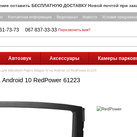
оставить БЕСПЛАТНУЮ ДОСТАВКУ Новой почтой при заказе на с
ат
Контактная информация
Видеоканал
Новости
Условия предзаказ
61-73-73
067 837-33-33
Перезвонить вам?
Автозвук
Аксессуары
Камеры парков
для Mitsubishi Pajero Wagon IV на Android 10 RedPower 61223
а Android 10 RedPower 61223