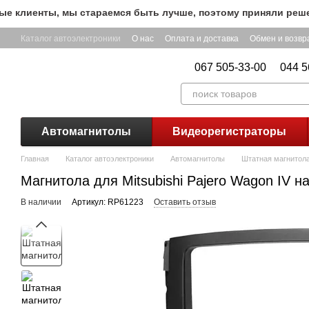
Перейти к основному контенту
лиенты, мы стараемся быть лучше, поэтому приняли решение 
Каталог автоэлектроники
О нас
Оплата и доставка
Обмен и возвр
067 505-33-00
044 5
Автомагнитолы
Видеорегистраторы
Главная
Каталог автоэлектроники
Автомагнитолы
Штатная магнитола 
Магнитола для Mitsubishi Pajero Wagon IV н
В наличии
Артикул: RP61223
Оставить отзыв