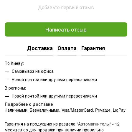
Добавьте первый отзыв
Написать отзыв
Доставка
Оплата
Гарантия
По Киеву:
Самовывоз из офиса
Новой почтой или другими перевозчиками
В регионы:
Новой почтой или другими перевозчиками
Подробнее о доставке
Наличными, Безналичными, Visa/MasterCard, Privat24, LiqPay
Подробнее:
http://rozetka.com.ua/samsung_sm-
g361hhadsek/p3316040/#
Гарантия на продукцию из раздела "
Автомагнитолы
" - 12
месяцев со дня продажи при наличии правильно