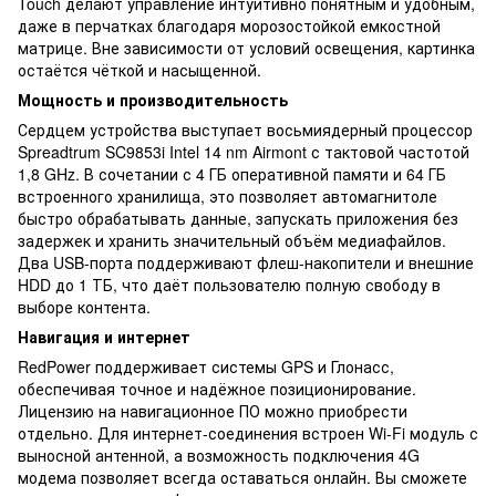
Touch делают управление интуитивно понятным и удобным,
даже в перчатках благодаря морозостойкой емкостной
матрице. Вне зависимости от условий освещения, картинка
остаётся чёткой и насыщенной.
Мощность и производительность
Сердцем устройства выступает восьмиядерный процессор
Spreadtrum SC9853i Intel 14 nm Airmont с тактовой частотой
1,8 GHz. В сочетании с 4 ГБ оперативной памяти и 64 ГБ
встроенного хранилища, это позволяет автомагнитоле
быстро обрабатывать данные, запускать приложения без
задержек и хранить значительный объём медиафайлов.
Два USB-порта поддерживают флеш-накопители и внешние
HDD до 1 ТБ, что даёт пользователю полную свободу в
выборе контента.
Навигация и интернет
RedPower поддерживает системы GPS и Глонасс,
обеспечивая точное и надёжное позиционирование.
Лицензию на навигационное ПО можно приобрести
отдельно. Для интернет-соединения встроен Wi-Fi модуль с
выносной антенной, а возможность подключения 4G
модема позволяет всегда оставаться онлайн. Вы сможете