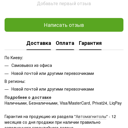
Добавьте первый отзыв
Написать отзыв
Доставка
Оплата
Гарантия
По Киеву:
Самовывоз из офиса
Новой почтой или другими перевозчиками
В регионы:
Новой почтой или другими перевозчиками
Подробнее о доставке
Наличными, Безналичными, Visa/MasterCard, Privat24, LiqPay
Подробнее:
http://rozetka.com.ua/samsung_sm-
g361hhadsek/p3316040/#
Гарантия на продукцию из раздела "
Автомагнитолы
" - 12
месяцев со дня продажи при наличии правильно
заполненного гарантийного талона.