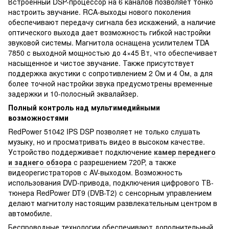
Встроенный DSP-процессор на 6 каналов позволяет тонко
настроить звучание. RCA-выходы нового поколения
обеспечивают передачу сигнала без искажений, а наличие
оптического выхода дает возможность гибкой настройки
звуковой системы. Магнитола оснащена усилителем TDA
7850 с выходной мощностью до 4×45 Вт, что обеспечивает
насыщенное и чистое звучание. Также присутствует
поддержка акустики с сопротивлением 2 Ом и 4 Ом, а для
более точной настройки звука предусмотрены временные
задержки и 10-полосный эквалайзер.
Полный контроль над мультимедийными
возможностями
RedPower 51042 IPS DSP позволяет не только слушать
музыку, но и просматривать видео в высоком качестве.
Устройство поддерживает подключение
камер переднего
и заднего обзора
с разрешением 720P, а также
видеорегистраторов с AV-выходом. Возможность
использования DVD-привода, подключения цифрового ТВ-
тюнера RedPower DT9 (DVB-T2) с сенсорным управлением
делают магнитолу настоящим развлекательным центром в
автомобиле.
Беспроводные технологии обеспечивают дополнительный