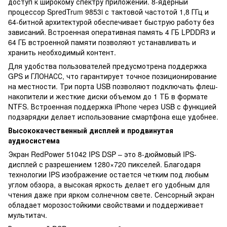
доступ к широкому спектру приложений. 8-ядерный
процессор SpredTrum 9853i с тактовой частотой 1,8 ГГц и
64-битной архитектурой обеспечивает быструю работу без
зависаний. Встроенная оперативная память 4 ГБ LPDDR3 и
64 ГБ встроенной памяти позволяют устанавливать и
хранить необходимый контент.
Для удобства пользователей предусмотрена поддержка
GPS и ГЛОНАСС, что гарантирует точное позиционирование
на местности. Три порта USB позволяют подключать флеш-
накопители и жесткие диски объемом до 1 ТБ в формате
NTFS. Встроенная поддержка iPhone через USB с функцией
подзарядки делает использование смартфона еще удобнее.
Высококачественный дисплей и продвинутая
аудиосистема
Экран RedPower 51042 IPS DSP – это 8-дюймовый IPS-
дисплей с разрешением 1280×720 пикселей. Благодаря
технологии IPS изображение остается четким под любым
углом обзора, а высокая яркость делает его удобным для
чтения даже при ярком солнечном свете. Сенсорный экран
обладает морозостойкими свойствами и поддерживает
мультитач.