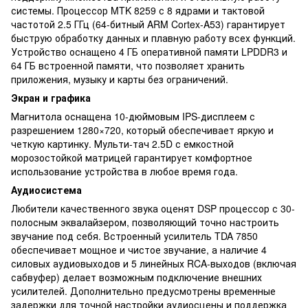
системы. Процессор MTK 8259 с 8 ядрами и тактовой
частотой 2.5 ГГц (64-битный ARM Cortex-A53) гарантирует
быструю обработку данных и плавную работу всех функций.
Устройство оснащено 4 ГБ оперативной памяти LPDDR3 и
64 ГБ встроенной памяти, что позволяет хранить
приложения, музыку и карты без ограничений.
Экран и графика
Магнитола оснащена 10-дюймовым IPS-дисплеем с
разрешением 1280×720, который обеспечивает яркую и
четкую картинку. Мульти-тач 2.5D с емкостной
морозостойкой матрицей гарантирует комфортное
использование устройства в любое время года.
Аудиосистема
Любители качественного звука оценят DSP процессор с 30-
полосным эквалайзером, позволяющий точно настроить
звучание под себя. Встроенный усилитель TDA 7850
обеспечивает мощное и чистое звучание, а наличие 4
силовых аудиовыходов и 5 линейных RCA-выходов (включая
сабвуфер) делает возможным подключение внешних
усилителей. Дополнительно предусмотрены временные
задержки для точной настройки аудиосцены и поддержка