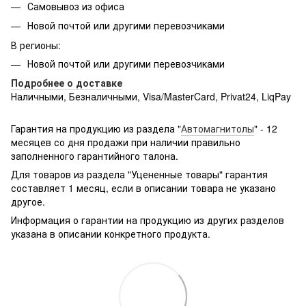
Самовывоз из офиса
Новой почтой или другими перевозчиками
В регионы:
Новой почтой или другими перевозчиками
Подробнее о доставке
Наличными, Безналичными, Visa/MasterCard, Privat24, LiqPay
Подробнее:
http://rozetka.com.ua/samsung_sm-
g361hhadsek/p3316040/#
Гарантия на продукцию из раздела "
Автомагнитолы
" - 12
месяцев со дня продажи при наличии правильно
заполненного гарантийного талона.
Для товаров из раздела "Уцененные товары" гарантия
составляет 1 месяц, если в описании товара не указано
другое.
Информация о гарантии на продукцию из других разделов
указана в описании конкретного продукта.