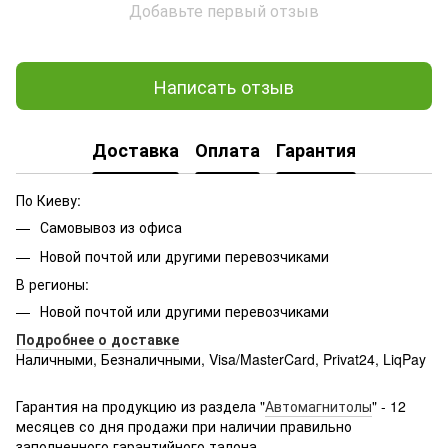
Добавьте первый отзыв
Написать отзыв
Доставка
Оплата
Гарантия
По Киеву:
Самовывоз из офиса
Новой почтой или другими перевозчиками
В регионы:
Новой почтой или другими перевозчиками
Подробнее о доставке
Наличными, Безналичными, Visa/MasterCard, Privat24, LiqPay
Подробнее:
http://rozetka.com.ua/samsung_sm-
g361hhadsek/p3316040/#
Гарантия на продукцию из раздела "
Автомагнитолы
" - 12
месяцев со дня продажи при наличии правильно
заполненного гарантийного талона.