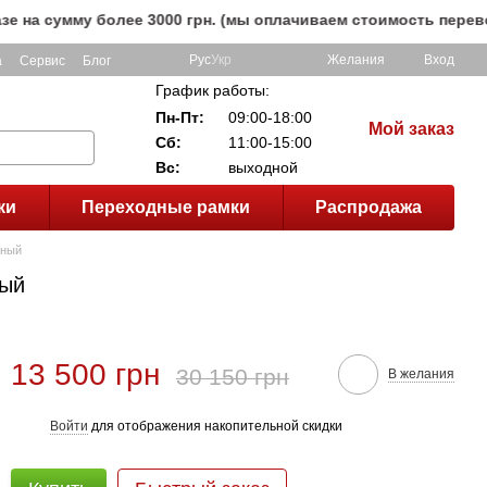
умму более 3000 грн. (мы оплачиваем стоимость перевозки 
Рус
Укр
Желания
Вход
а
Сервис
Блог
График работы:
Пн-Пт:
09:00-18:00
Мой заказ
Сб:
11:00-15:00
Вс:
выходной
ки
Переходные рамки
Распродажа
рный
ный
13 500 грн
30 150 грн
В желания
Войти
для отображения накопительной скидки
%