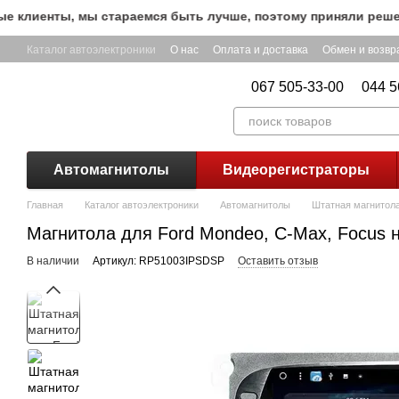
Перейти к основному контенту
лиенты, мы стараемся быть лучше, поэтому приняли решение 
Каталог автоэлектроники
О нас
Оплата и доставка
Обмен и возвр
067 505-33-00
044 5
Автомагнитолы
Видеорегистраторы
Главная
Каталог автоэлектроники
Автомагнитолы
Штатная магнитола
Магнитола для Ford Mondeo, C-Max, Focus н
В наличии
Артикул: RP51003IPSDSP
Оставить отзыв