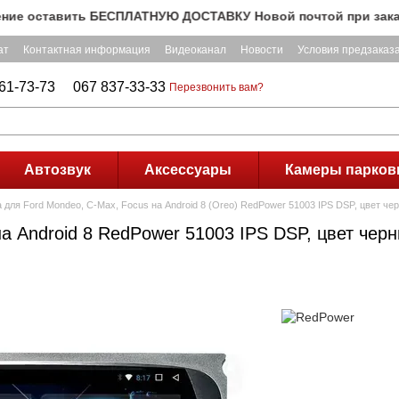
оставить БЕСПЛАТНУЮ ДОСТАВКУ Новой почтой при заказе на с
ат
Контактная информация
Видеоканал
Новости
Условия предзаказ
61-73-73
067 837-33-33
Перезвонить вам?
Автозвук
Аксессуары
Камеры парков
 для Ford Mondeo, C-Max, Focus на Android 8 (Oreo) RedPower 51003 IPS DSP, цвет че
а Android 8 RedPower 51003 IPS DSP, цвет чер