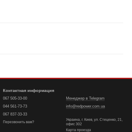
Контактная информация
067 505-33-00
Менеджер в Telegram
044 561-73-73
info@redpower.com.ua
067 837-33-33
Украина, г. Киев, ул. Стеценко, 21,
Перезвонить вам?
офис 302
Карта проезда