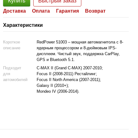
Купить
Быстрый заказ
Доставка
Оплата
Гарантия
Возврат
Характеристики
Короткое
RedPower 51003 – мощная автомагнитола с 8-
описание
ядерным процессором и 8-дюймовым IPS-
дисплеем. Чистый звук, поддержка CarPlay,
GPS и Bluetooth 5.1.
Подходит
C-MAX II (Grand C-MAX) 2007-2010;
для
Focus II (2008-2011) Рестайлинг;
автомобилей
Focus II North America (2007-2011);
Galaxy II (2010+);
Mondeo IV (2006-2014).