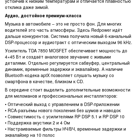
устойчив к низким температурам и отличается плавностью
отклика даже зимой.
Аудио, достойное премиум-класса
Музыка в автомобиле – это не просто фон. Для многих
водителей это часть атмосферы. Здесь Redpower идёт
дальше конкурентов. Система получила новый 6-канальный
DSP-процессор и аудиотракт с оптическим выходом 96 kHz.
Усилитель TDA 7850 MOSFET обеспечивает мощность до
4×45 Вт и создаёт аналоговое звучание с живыми
деталями. Отдельно регулируется сабвуфер, центральный
динамик, временные задержки и эквалайзер. А наличие
Bluetooth-кодека aptX позволяет слушать музыку со
смартфона в качестве, близком к CD.
В середине стоит выделить дополнительные возможности
для меломанов и профессиональных инсталляторов:
• Оптический выход с управлением в DSP-приложении
• RCA-разъёмы нового поколения без шумов и наводок
• Совместимость с усилителями RP DSP 5.1 и RP DSP 10
• Поддержка акустики 2 и 4 Ом
• Настраиваемые фильтры НЧ/ВЧ, временные задержки и
эквалайзер на 10 полос