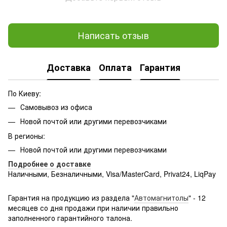
Написать отзыв
Доставка
Оплата
Гарантия
По Киеву:
Самовывоз из офиса
Новой почтой или другими перевозчиками
В регионы:
Новой почтой или другими перевозчиками
Подробнее о доставке
Наличными, Безналичными, Visa/MasterCard, Privat24, LiqPay
Подробнее:
http://rozetka.com.ua/samsung_sm-
g361hhadsek/p3316040/#
Гарантия на продукцию из раздела "
Автомагнитолы
" - 12
месяцев со дня продажи при наличии правильно
заполненного гарантийного талона.