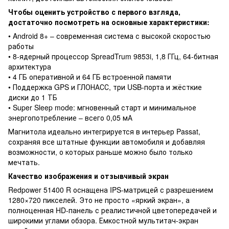
Чтобы оценить устройство с первого взгляда,
достаточно посмотреть на основные характеристики:
• Android 8+ – современная система с высокой скоростью
работы
• 8-ядерный процессор SpreadTrum 9853i, 1,8 ГГц, 64-битная
архитектура
• 4 ГБ оперативной и 64 ГБ встроенной памяти
• Поддержка GPS и ГЛОНАСС, три USB-порта и жёсткие
диски до 1 ТБ
• Super Sleep mode: мгновенный старт и минимальное
энергопотребление – всего 0,05 мА
Магнитола идеально интегрируется в интерьер Passat,
сохраняя все штатные функции автомобиля и добавляя
возможности, о которых раньше можно было только
мечтать.
Качество изображения и отзывчивый экран
Redpower 51400 R оснащена IPS-матрицей с разрешением
1280×720 пикселей. Это не просто «яркий экран», а
полноценная HD-панель с реалистичной цветопередачей и
широкими углами обзора. Емкостной мультитач-экран