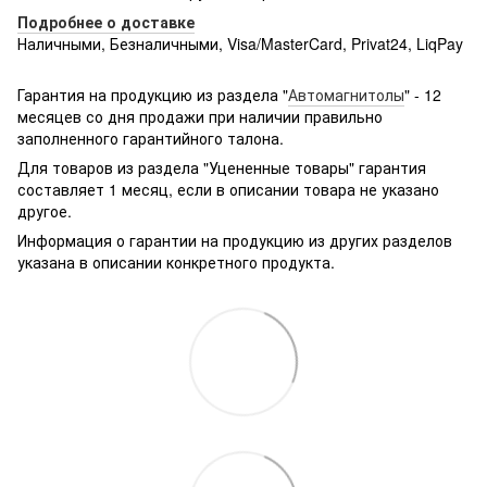
Подробнее о доставке
Наличными, Безналичными, Visa/MasterCard, Privat24, LiqPay
Подробнее:
http://rozetka.com.ua/samsung_sm-
g361hhadsek/p3316040/#
Гарантия на продукцию из раздела "
Автомагнитолы
" - 12
месяцев со дня продажи при наличии правильно
заполненного гарантийного талона.
Для товаров из раздела "Уцененные товары" гарантия
составляет 1 месяц, если в описании товара не указано
другое.
Информация о гарантии на продукцию из других разделов
указана в описании конкретного продукта.