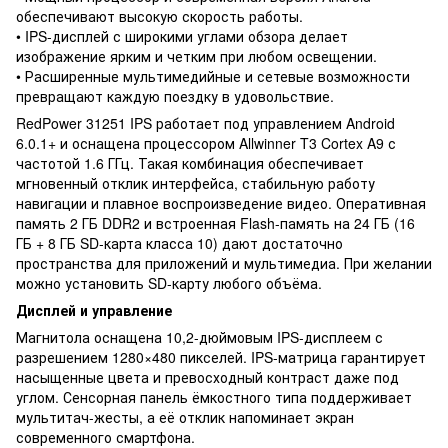
обеспечивают высокую скорость работы.
• IPS-дисплей с широкими углами обзора делает
изображение ярким и четким при любом освещении.
• Расширенные мультимедийные и сетевые возможности
превращают каждую поездку в удовольствие.
RedPower 31251 IPS работает под управлением Android
6.0.1+ и оснащена процессором Allwinner T3 Cortex A9 с
частотой 1.6 ГГц. Такая комбинация обеспечивает
мгновенный отклик интерфейса, стабильную работу
навигации и плавное воспроизведение видео. Оперативная
память 2 ГБ DDR2 и встроенная Flash-память на 24 ГБ (16
ГБ + 8 ГБ SD-карта класса 10) дают достаточно
пространства для приложений и мультимедиа. При желании
можно установить SD-карту любого объёма.
Дисплей и управление
Магнитола оснащена 10,2-дюймовым IPS-дисплеем с
разрешением 1280×480 пикселей. IPS-матрица гарантирует
насыщенные цвета и превосходный контраст даже под
углом. Сенсорная панель ёмкостного типа поддерживает
мультитач-жесты, а её отклик напоминает экран
современного смартфона.