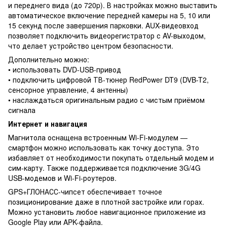
и переднего вида (до 720p). В настройках можно выставить
автоматическое включение передней камеры на 5, 10 или
15 секунд после завершения парковки. AUX-видеовход
позволяет подключить видеорегистратор с AV-выходом,
что делает устройство центром безопасности.
Дополнительно можно:
• использовать DVD-USB-привод
• подключить цифровой ТВ-тюнер RedPower DT9 (DVB-T2,
сенсорное управление, 4 антенны)
• наслаждаться оригинальным радио с чистым приёмом
сигнала
Интернет и навигация
Магнитола оснащена встроенным Wi-Fi-модулем —
смартфон можно использовать как точку доступа. Это
избавляет от необходимости покупать отдельный модем и
сим-карту. Также поддерживается подключение 3G/4G
USB-модемов и Wi-Fi-роутеров.
GPS+ГЛОНАСС-чипсет обеспечивает точное
позиционирование даже в плотной застройке или горах.
Можно установить любое навигационное приложение из
Google Play или APK-файла.