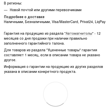
В регионы:
Новой почтой или другими перевозчиками
Подробнее о доставке
Наличными, Безналичными, Visa/MasterCard, Privat24, LiqPay
Подробнее:
http://rozetka.com.ua/samsung_sm-
g361hhadsek/p3316040/#
Гарантия на продукцию из раздела "
Автомагнитолы
" - 12
месяцев со дня продажи при наличии правильно
заполненного гарантийного талона.
Для товаров из раздела "Уцененные товары" гарантия
составляет 1 месяц, если в описании товара не указано
другое.
Информация о гарантии на продукцию из других разделов
указана в описании конкретного продукта.