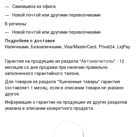
Самовывоз из офиса
Новой почтой или другими перевозчиками
В регионы:
Новой почтой или другими перевозчиками
Подробнее о доставке
Наличными, Безналичными, Visa/MasterCard, Privat24, LiqPay
Подробнее:
http://rozetka.com.ua/samsung_sm-
g361hhadsek/p3316040/#
Гарантия на продукцию из раздела "
Автомагнитолы
" - 12
месяцев со дня продажи при наличии правильно
заполненного гарантийного талона.
Для товаров из раздела "Уцененные товары" гарантия
составляет 1 месяц, если в описании товара не указано
другое.
Информация о гарантии на продукцию из других разделов
указана в описании конкретного продукта.