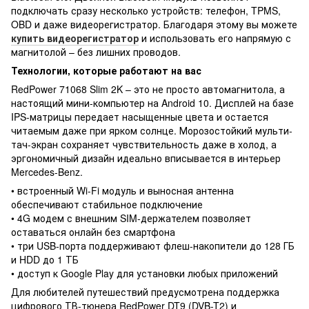
подключать сразу несколько устройств: телефон, TPMS,
OBD и даже видеорегистратор. Благодаря этому вы можете
купить видеорегистратор
и использовать его напрямую с
магнитолой – без лишних проводов.
Технологии, которые работают на вас
RedPower 71068 Slim 2K – это не просто автомагнитола, а
настоящий мини-компьютер на Android 10. Дисплей на базе
IPS-матрицы передает насыщенные цвета и остается
читаемым даже при ярком солнце. Морозостойкий мульти-
тач-экран сохраняет чувствительность даже в холод, а
эргономичный дизайн идеально вписывается в интерьер
Mercedes-Benz.
• встроенный Wi-Fi модуль и выносная антенна
обеспечивают стабильное подключение
• 4G модем с внешним SIM-держателем позволяет
оставаться онлайн без смартфона
• три USB-порта поддерживают флеш-накопители до 128 ГБ
и HDD до 1 ТБ
• доступ к Google Play для установки любых приложений
Для любителей путешествий предусмотрена поддержка
цифрового ТВ-тюнера RedPower DT9 (DVB-T2) и