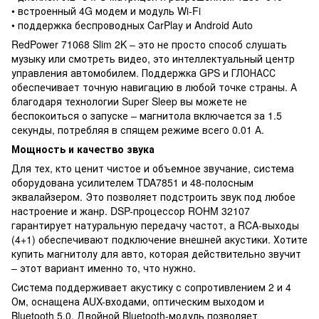
• встроенный 4G модем и модуль Wi-Fi
• поддержка беспроводных CarPlay и Android Auto
RedPower 71068 Slim 2K – это не просто способ слушать
музыку или смотреть видео, это интеллектуальный центр
управления автомобилем. Поддержка GPS и ГЛОНАСС
обеспечивает точную навигацию в любой точке страны. А
благодаря технологии Super Sleep вы можете не
беспокоиться о запуске – магнитола включается за 1.5
секунды, потребляя в спящем режиме всего 0.01 А.
Мощность и качество звука
Для тех, кто ценит чистое и объемное звучание, система
оборудована усилителем TDA7851 и 48-полосным
эквалайзером. Это позволяет подстроить звук под любое
настроение и жанр. DSP-процессор ROHM 32107
гарантирует натуральную передачу частот, а RCA-выходы
(4+1) обеспечивают подключение внешней акустики. Хотите
купить магнитолу для авто, которая действительно звучит
– этот вариант именно то, что нужно.
Система поддерживает акустику с сопротивлением 2 и 4
Ом, оснащена AUX-входами, оптическим выходом и
Bluetooth 5.0. Двойной Bluetooth-модуль позволяет