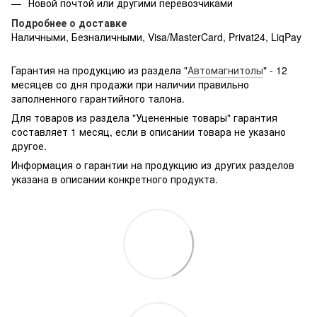
Новой почтой или другими перевозчиками
Подробнее о доставке
Наличными, Безналичными, Visa/MasterCard, Privat24, LiqPay
Подробнее:
http://rozetka.com.ua/samsung_sm-
g361hhadsek/p3316040/#
Гарантия на продукцию из раздела "
Автомагнитолы
" - 12
месяцев со дня продажи при наличии правильно
заполненного гарантийного талона.
Для товаров из раздела "Уцененные товары" гарантия
составляет 1 месяц, если в описании товара не указано
другое.
Информация о гарантии на продукцию из других разделов
указана в описании конкретного продукта.