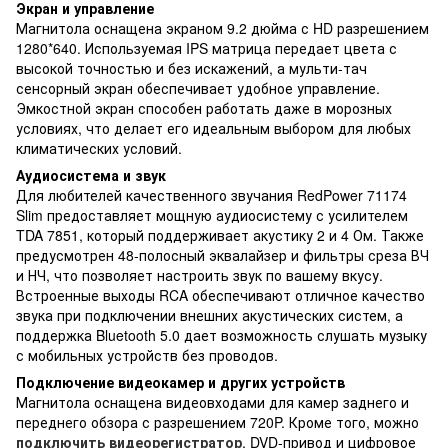
Экран и управление
Магнитола оснащена экраном 9.2 дюйма с HD разрешением
1280*640. Используемая IPS матрица передает цвета с
высокой точностью и без искажений, а мульти-тач
сенсорный экран обеспечивает удобное управление.
Эмкостной экран способен работать даже в морозных
условиях, что делает его идеальным выбором для любых
климатических условий.
Аудиосистема и звук
Для любителей качественного звучания RedPower 71174
Slim предоставляет мощную аудиосистему с усилителем
TDA 7851, который поддерживает акустику 2 и 4 Ом. Также
предусмотрен 48-полосный эквалайзер и фильтры среза ВЧ
и НЧ, что позволяет настроить звук по вашему вкусу.
Встроенные выходы RCA обеспечивают отличное качество
звука при подключении внешних акустических систем, а
поддержка Bluetooth 5.0 дает возможность слушать музыку
с мобильных устройств без проводов.
Подключение видеокамер и других устройств
Магнитола оснащена видеовходами для камер заднего и
переднего обзора с разрешением 720P. Кроме того, можно
подключить видеорегистратор
, DVD-привод и цифровое