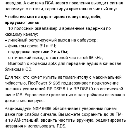
наводок. А система RCA нового поколения выводит сигнал
напрямую с оптики, гарантируя кристально чистый звук.
Чтобы вы могли адаптировать звук под себя,
предусмотрены:
– 10-полосный эквалайзер и временные задержки по
каждому каналу;
– линейный регулируемый выход на сабвуфер;
– фильтры среза ВЧ и НЧ;
– поддержка акустики 2 и 4 Ом;
– оптический выход с тактовой частотой 96 kHz;
– Bluetooth с кодеком aptX для передачи аудио в качестве,
близком к CD.
Для тех, кто хочет купить автомагнитолу с максимальной
гибкостью, RedPower 51265 поддерживает подключение
внешних усилителей RP DSP 5.1 и RP DSP10 по оптической
шине I2S. Управление громкостью и настройками возможно
даже с кнопок руля.
Радиомодуль NXP 6686 обеспечивает уверенный прием
даже при слабом сигнале. Вы можете сохранить до 36 FM-
и 18 AM-станций, вводить частоты вручную, редактировать
названия и использовать RDS.