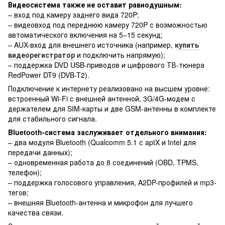
Видеосистема также не оставит равнодушным:
– вход под камеру заднего вида 720P;
– видеовход под переднюю камеру 720P с возможностью
автоматического включения на 5–15 секунд;
– AUX-вход для внешнего источника (например,
купить
видеорегистратор
и подключить напрямую);
– поддержка DVD USB-приводов и цифрового ТВ-тюнера
RedPower DT9 (DVB-T2).
Подключение к интернету реализовано на высшем уровне:
встроенный Wi-Fi с внешней антенной, 3G/4G-модем с
держателем для SIM-карты и две GSM-антенны в комплекте
для стабильного сигнала.
Bluetooth-система заслуживает отдельного внимания:
– два модуля Bluetooth (Qualcomm 5.1 с aptX и Intel для
передачи данных);
– одновременная работа до 8 соединений (OBD, TPMS,
телефон);
– поддержка голосового управления, A2DP-профилей и mp3-
тегов;
– внешняя Bluetooth-антенна и микрофон для лучшего
качества связи.