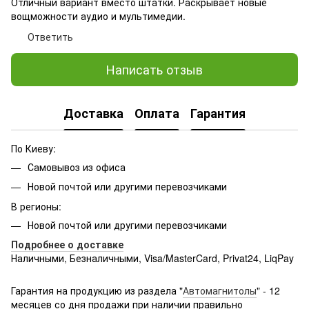
Отличный вариант вместо штатки. Раскрывает новые
вощможности аудио и мультимедии.
Ответить
Написать отзыв
Доставка
Оплата
Гарантия
По Киеву:
Самовывоз из офиса
Новой почтой или другими перевозчиками
В регионы:
Новой почтой или другими перевозчиками
Подробнее о доставке
Наличными, Безналичными, Visa/MasterCard, Privat24, LiqPay
Подробнее:
http://rozetka.com.ua/samsung_sm-
g361hhadsek/p3316040/#
Гарантия на продукцию из раздела "
Автомагнитолы
" - 12
месяцев со дня продажи при наличии правильно