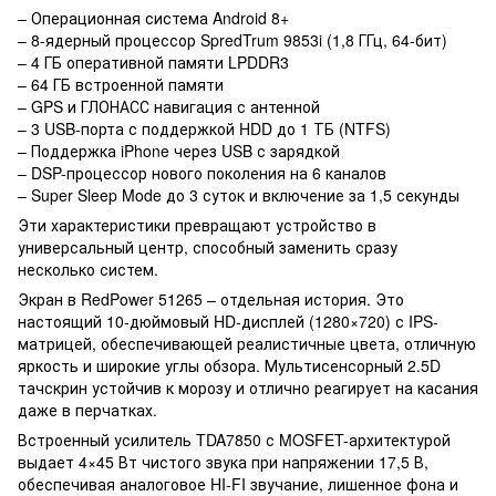
– Операционная система Android 8+
– 8-ядерный процессор SpredTrum 9853i (1,8 ГГц, 64-бит)
– 4 ГБ оперативной памяти LPDDR3
– 64 ГБ встроенной памяти
– GPS и ГЛОНАСС навигация с антенной
– 3 USB-порта с поддержкой HDD до 1 ТБ (NTFS)
– Поддержка iPhone через USB с зарядкой
– DSP-процессор нового поколения на 6 каналов
– Super Sleep Mode до 3 суток и включение за 1,5 секунды
Эти характеристики превращают устройство в
универсальный центр, способный заменить сразу
несколько систем.
Экран в RedPower 51265 – отдельная история. Это
настоящий 10-дюймовый HD-дисплей (1280×720) с IPS-
матрицей, обеспечивающей реалистичные цвета, отличную
яркость и широкие углы обзора. Мультисенсорный 2.5D
тачскрин устойчив к морозу и отлично реагирует на касания
даже в перчатках.
Встроенный усилитель TDA7850 с MOSFET-архитектурой
выдает 4×45 Вт чистого звука при напряжении 17,5 В,
обеспечивая аналоговое HI-FI звучание, лишенное фона и