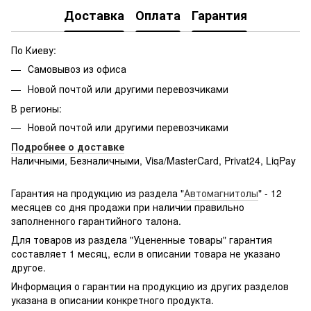
Доставка
Оплата
Гарантия
По Киеву:
Самовывоз из офиса
Новой почтой или другими перевозчиками
В регионы:
Новой почтой или другими перевозчиками
Подробнее о доставке
Наличными, Безналичными, Visa/MasterCard, Privat24, LiqPay
Подробнее:
http://rozetka.com.ua/samsung_sm-
g361hhadsek/p3316040/#
Гарантия на продукцию из раздела "
Автомагнитолы
" - 12
месяцев со дня продажи при наличии правильно
заполненного гарантийного талона.
Для товаров из раздела "Уцененные товары" гарантия
составляет 1 месяц, если в описании товара не указано
другое.
Информация о гарантии на продукцию из других разделов
указана в описании конкретного продукта.