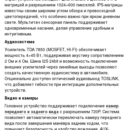
матрицей и разрешением 1024×600 пикселей. IPS-матрицы
известны своим широким углом обзора и превосходной
цветопередачей, что особенно важно при ярком дневном
свете. Мультитач сенсорная панель поддерживает
одновременные касания, делая управление удобным и
интуитивным.
Аудиосистема
Усилитель TDA 7850 (MOSFET, HI-FI) обеспечивает
мощность 4×45 Вт, поддерживая акустику сопротивлением
2 Ом и 4 Ом. Шина I2S 24bit и возможность подключения
внешних усилителей через линейные выходы позволяют
создать качественную аудиосистему в автомобиле.
Опционально доступен оптический аудиовыход TOSLINK,
что добавляет гибкости при интеграции дополнительных
устройств.
Видео и камеры
Головное устройство поддерживает подключение
камер
переднего и заднего вида
с разрешением 720P. Система
позволяет автоматически переключать камеру переднего
вида после завершения манёвра задним ходом, что
повышает безопасность и удобство вождения. AUX-