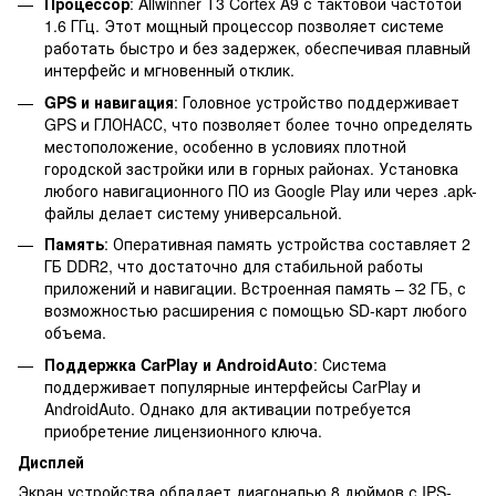
Процессор
: Allwinner T3 Cortex A9 с тактовой частотой
1.6 ГГц. Этот мощный процессор позволяет системе
работать быстро и без задержек, обеспечивая плавный
интерфейс и мгновенный отклик.
GPS и навигация
: Головное устройство поддерживает
GPS и ГЛОНАСС, что позволяет более точно определять
местоположение, особенно в условиях плотной
городской застройки или в горных районах. Установка
любого навигационного ПО из Google Play или через .apk-
файлы делает систему универсальной.
Память
: Оперативная память устройства составляет 2
ГБ DDR2, что достаточно для стабильной работы
приложений и навигации. Встроенная память – 32 ГБ, с
возможностью расширения с помощью SD-карт любого
объема.
Поддержка CarPlay и AndroidAuto
: Система
поддерживает популярные интерфейсы CarPlay и
AndroidAuto. Однако для активации потребуется
приобретение лицензионного ключа.
Дисплей
Экран устройства обладает диагональю 8 дюймов с IPS-