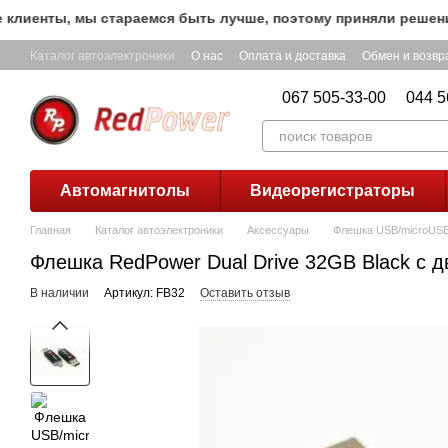
Перейти к основному контенту
енты, мы стараемся быть лучше, поэтому приняли решение о
Каталог автоэлектроники
О нас
Оплата и доставка
Обмен и возвр
067 505-33-00
044 5
Автомагнитолы
Видеорегистраторы
Главная
Каталог автоэлектроники
Аксессуары
Флешка USB/microUSB 
Флешка RedPower Dual Drive 32GB Black с 
В наличии
Артикул: FB32
Оставить отзыв