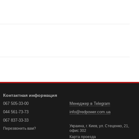
Контактная информация
067 505-33-00
Менеджер в Telegram
044 561-73-73
info@redpower.com.ua
067 837-33-33
Украина, г. Киев, ул. Стеценко, 21,
Перезвонить вам?
офис 302
Карта проезда