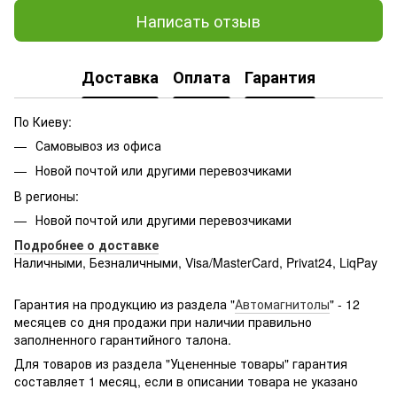
Написать отзыв
Доставка
Оплата
Гарантия
По Киеву:
Самовывоз из офиса
Новой почтой или другими перевозчиками
В регионы:
Новой почтой или другими перевозчиками
Подробнее о доставке
Наличными, Безналичными, Visa/MasterCard, Privat24, LiqPay
Подробнее:
http://rozetka.com.ua/samsung_sm-
g361hhadsek/p3316040/#
Гарантия на продукцию из раздела "
Автомагнитолы
" - 12
месяцев со дня продажи при наличии правильно
заполненного гарантийного талона.
Для товаров из раздела "Уцененные товары" гарантия
составляет 1 месяц, если в описании товара не указано