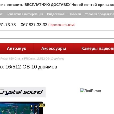
ставить БЕСПЛАТНУЮ ДОСТАВКУ Новой почтой при заказе на су
ат
Контактная информация
Видеоканал
Новости
Условия предзаказ
61-73-73
067 837-33-33
Перезвонить вам?
Автозвук
Аксессуары
Камеры парков
Power 850 Crystal PROmax 16/512 GB 10 дюймов
ax 16/512 GB 10 дюймов