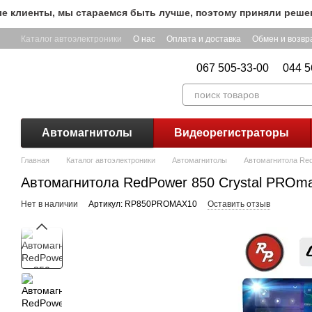
Перейти к основному контенту
иенты, мы стараемся быть лучше, поэтому приняли решение о
Каталог автоэлектроники
О нас
Оплата и доставка
Обмен и возвр
067 505-33-00
044 5
Автомагнитолы
Видеорегистраторы
Главная
Каталог автоэлектроники
Автомагнитолы
Автомагнитола Red
Автомагнитола RedPower 850 Crystal PROm
Нет в наличии
Артикул: RP850PROMAX10
Оставить отзыв